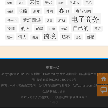
宋代
平台
很多人
手机
年龄
学校
孩子
春节
攻略
时间
春节期间
新年
技能
电子商务
梦幻西游
游戏
是一个
汤圆
自己的
的人
疫情
的是
考试
礼物
英语
跨境
诗人
还不
都是
证书
费用
适合
电商分类
Copyright © 2012 - 2026
利为汇
Powered by
网站分类目录
|
精选推荐文章
|
网站地
图
|
疑难解答
陕ICP备05009492号
声明：本站内容来自互联网，如信息有错误可发邮件到f_fb#foxmail.com说明，我们
会及时纠正，谢谢
本站仅为个人兴趣爱好，不接盈利性广告及商业合作
小男孩