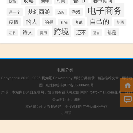
时间
春节期间
新年
技能
电子商务
梦幻西游
游戏
是一个
汤圆
自己的
的人
疫情
的是
考试
礼物
英语
跨境
诗人
还不
都是
证书
费用
适合
电商分类
Copyright © 2012 - 2026
利为汇
Powered by
网站分类目录
|
精选推荐文章
|
网站地
图
|
疑难解答
陕ICP备05009492号
声明：本站内容来自互联网，如信息有错误可发邮件到f_fb#foxmail.com说明，我们
会及时纠正，谢谢
本站仅为个人兴趣爱好，不接盈利性广告及商业合作
小男孩