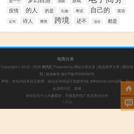
游戏
是一个
汤圆
自己的
的人
疫情
的是
考试
礼物
英语
跨境
诗人
还不
都是
证书
费用
适合
电商分类
Copyright © 2012 - 2026
利为汇
Powered by
网站分类目录
|
精选推荐文章
|
网站地
图
|
疑难解答
陕ICP备05009492号
声明：本站内容来自互联网，如信息有错误可发邮件到f_fb#foxmail.com说明，我们
会及时纠正，谢谢
本站仅为个人兴趣爱好，不接盈利性广告及商业合作
小男孩