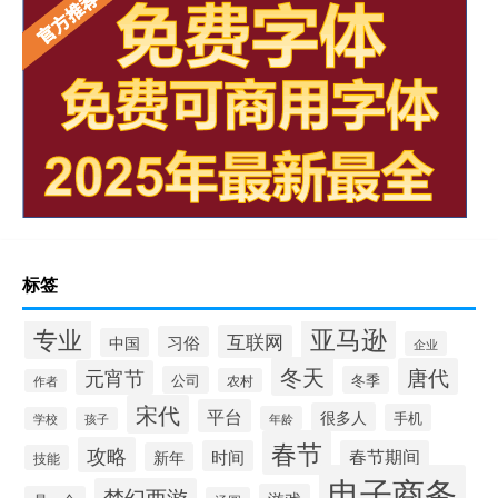
标签
专业
亚马逊
互联网
习俗
中国
企业
冬天
唐代
元宵节
公司
冬季
农村
作者
宋代
平台
很多人
手机
年龄
学校
孩子
春节
攻略
时间
春节期间
新年
技能
电子商务
梦幻西游