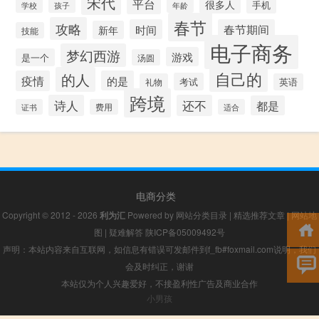
宋代
平台
很多人
手机
年龄
学校
孩子
春节
攻略
时间
春节期间
新年
技能
电子商务
梦幻西游
游戏
是一个
汤圆
自己的
的人
疫情
的是
考试
礼物
英语
跨境
诗人
还不
都是
证书
费用
适合
电商分类
Copyright © 2012 - 2026
利为汇
Powered by
网站分类目录
|
精选推荐文章
|
网站地
图
|
疑难解答
陕ICP备05009492号
声明：本站内容来自互联网，如信息有错误可发邮件到f_fb#foxmail.com说明，我们
会及时纠正，谢谢
本站仅为个人兴趣爱好，不接盈利性广告及商业合作
小男孩