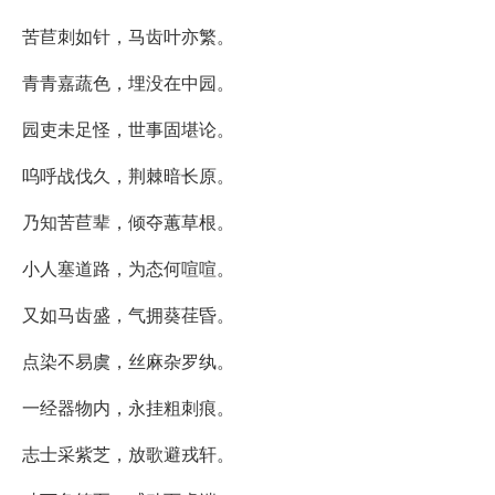
苦苣刺如针，马齿叶亦繁。
青青嘉蔬色，埋没在中园。
园吏未足怪，世事固堪论。
呜呼战伐久，荆棘暗长原。
乃知苦苣辈，倾夺蕙草根。
小人塞道路，为态何喧喧。
又如马齿盛，气拥葵荏昏。
点染不易虞，丝麻杂罗纨。
一经器物内，永挂粗刺痕。
志士采紫芝，放歌避戎轩。