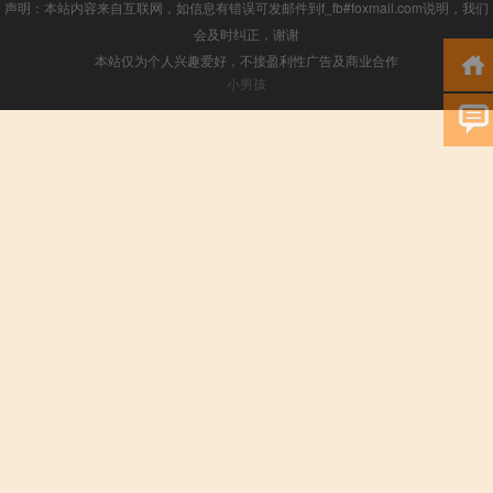
声明：本站内容来自互联网，如信息有错误可发邮件到f_fb#foxmail.com说明，我们
会及时纠正，谢谢
本站仅为个人兴趣爱好，不接盈利性广告及商业合作
小男孩