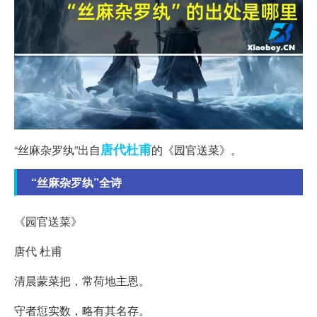
唐代
杜甫
“丝麻杂罗纨”出自
的《园官送菜》。
“丝麻杂罗纨”全诗
《园官送菜》
唐代 杜甫
清晨蒙菜把，常荷地主恩。
守者愆实数，略有其名存。