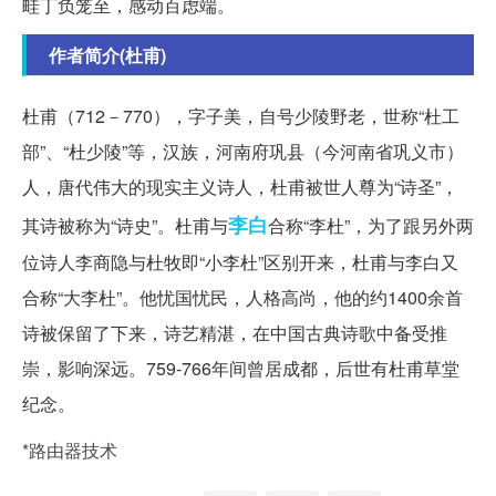
畦丁负笼至，感动百虑端。
作者简介(杜甫)
杜甫（712－770），字子美，自号少陵野老，世称“杜工
部”、“杜少陵”等，汉族，河南府巩县（今河南省巩义市）
人，唐代伟大的现实主义诗人，杜甫被世人尊为“诗圣”，
李白
其诗被称为“诗史”。杜甫与
合称“李杜”，为了跟另外两
位诗人李商隐与杜牧即“小李杜”区别开来，杜甫与李白又
合称“大李杜”。他忧国忧民，人格高尚，他的约1400余首
诗被保留了下来，诗艺精湛，在中国古典诗歌中备受推
崇，影响深远。759-766年间曾居成都，后世有杜甫草堂
纪念。
*路由器技术