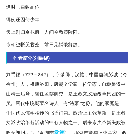
逢时已自致高位。
得疾还因倚少年。
天上别归京兆府，人间空数茂陵阡。
今朝繐帐哭君处，前日见铺歌舞筵。
作者简介(刘禹锡)
刘禹锡（772－842），字梦得，汉族，中国唐朝彭城（今
徐州）人，祖籍洛阳，唐朝文学家，哲学家，自称是汉中
山靖王后裔，曾任监察御史，是王叔文政治改革集团的一
员。唐代中晚期著名诗人，有“诗豪”之称。他的家庭是一
个世代以儒学相传的书香门第。政治上主张革新，是王叔
文派政治革新活动的中心人物之一。后来永贞革新失败被
常德
贬为朗州司马（今湖南
）。据湖南常德历史学家、收