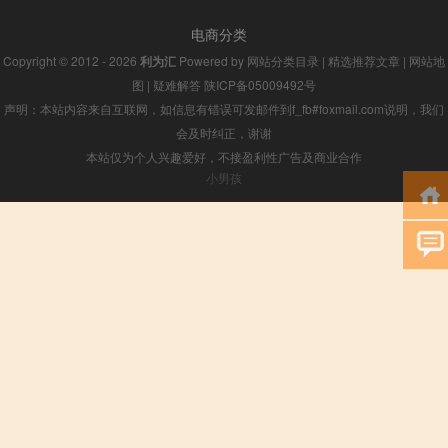
电商分类
Copyright © 2012 - 2026
利为汇
Powered by
网站分类目录
|
精选推荐文章
|
网站地
图
|
疑难解答
陕ICP备05009492号
声明：本站内容来自互联网，如信息有错误可发邮件到f_fb#foxmail.com说明，我们
会及时纠正，谢谢
本站仅为个人兴趣爱好，不接盈利性广告及商业合作
小男孩