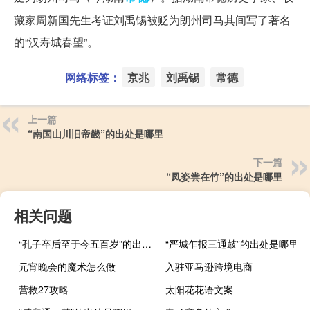
藏家周新国先生考证刘禹锡被贬为朗州司马其间写了著名
的“汉寿城春望”。
网络标签：
京兆
刘禹锡
常德
上一篇
“南国山川旧帝畿”的出处是哪里
下一篇
“凤姿尝在竹”的出处是哪里
相关问题
“孔子卒后至于今五百岁”的出处是哪里
“严城乍报三通鼓”的出处是哪里
元宵晚会的魔术怎么做
入驻亚马逊跨境电商
营救27攻略
太阳花花语文案