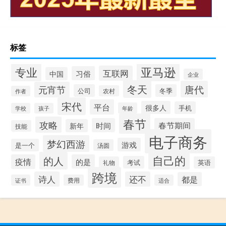
标签
专业
亚马逊
互联网
习俗
中国
企业
冬天
唐代
元宵节
公司
冬季
农村
作者
宋代
平台
很多人
手机
年龄
学校
孩子
春节
攻略
时间
春节期间
新年
技能
电子商务
梦幻西游
游戏
是一个
汤圆
自己的
的人
疫情
的是
考试
礼物
英语
跨境
诗人
还不
都是
证书
费用
适合