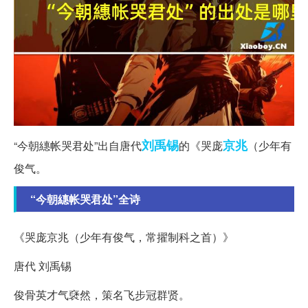
刘禹锡
京兆
“今朝繐帐哭君处”出自唐代
的《哭庞
（少年有
俊气。
“今朝繐帐哭君处”全诗
《哭庞京兆（少年有俊气，常擢制科之首）》
唐代 刘禹锡
俊骨英才气褎然，策名飞步冠群贤。