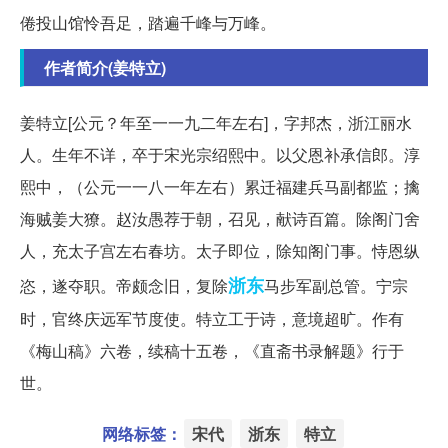
倦投山馆怜吾足，踏遍千峰与万峰。
作者简介(姜特立)
姜特立[公元？年至一一九二年左右]，字邦杰，浙江丽水
人。生年不详，卒于宋光宗绍熙中。以父恩补承信郎。淳
熙中，（公元一一八一年左右）累迁福建兵马副都监；擒
海贼姜大獠。赵汝愚荐于朝，召见，献诗百篇。除阁门舍
人，充太子宫左右春坊。太子即位，除知阁门事。恃恩纵
浙东
恣，遂夺职。帝颇念旧，复除
马步军副总管。宁宗
时，官终庆远军节度使。特立工于诗，意境超旷。作有
《梅山稿》六卷，续稿十五卷，《直斋书录解题》行于
世。
网络标签：
宋代
浙东
特立