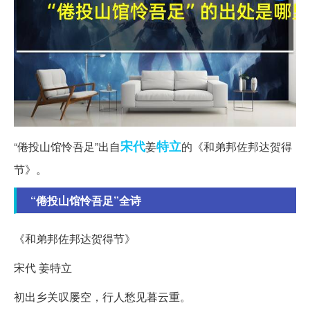
宋代
特立
“倦投山馆怜吾足”出自
姜
的《和弟邦佐邦达贺得
节》。
“倦投山馆怜吾足”全诗
《和弟邦佐邦达贺得节》
宋代 姜特立
初出乡关叹屡空，行人愁见暮云重。