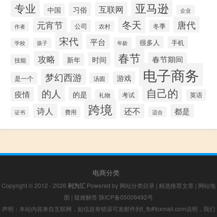
专业
亚马逊
互联网
习俗
中国
企业
冬天
唐代
元宵节
公司
冬季
农村
作者
宋代
平台
很多人
手机
年龄
学校
孩子
春节
攻略
时间
春节期间
新年
技能
电子商务
梦幻西游
游戏
是一个
汤圆
自己的
的人
疫情
的是
考试
礼物
英语
跨境
诗人
还不
都是
证书
费用
适合
电商分类
Copyright © 2012 - 2026
利为汇
Powered by
网站分类目录
|
精选推荐文章
|
网站地
图
|
疑难解答
陕ICP备05009492号
声明：本站内容来自互联网，如信息有错误可发邮件到f_fb#foxmail.com说明，我们