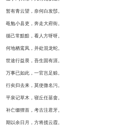
暂有青云望，奈何白发髿。
黾勉小县吏，奔走大府衙。
循己常黯黯，看人方呀呀。
何地栖鸾凤，并处混龙蛇。
世途行益畏，吾生固有涯。
万事已如此，一官岂足赊。
行矣归去来，莫使微名污。
平泉记草木，寝丘任菑畬。
补亡缀狸首，考古注君牙。
期以余日月，方将揽云霞。