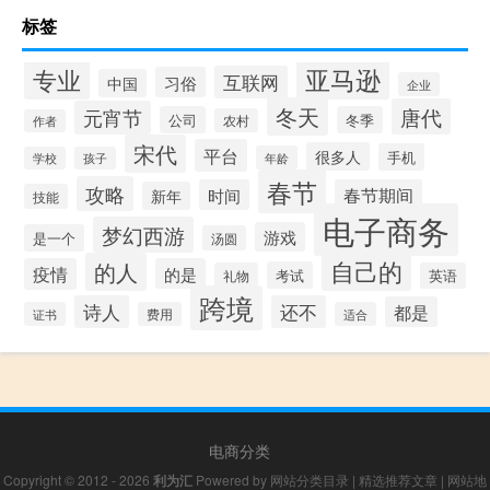
标签
专业
亚马逊
互联网
习俗
中国
企业
冬天
唐代
元宵节
公司
冬季
农村
作者
宋代
平台
很多人
手机
年龄
学校
孩子
春节
攻略
时间
春节期间
新年
技能
电子商务
梦幻西游
游戏
是一个
汤圆
自己的
的人
疫情
的是
考试
礼物
英语
跨境
诗人
还不
都是
证书
费用
适合
电商分类
Copyright © 2012 - 2026
利为汇
Powered by
网站分类目录
|
精选推荐文章
|
网站地