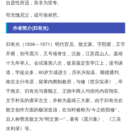
自是性所适，良非为世夸。
苟无愧尼父，或可俟侯芭。
作者简介(归有光)
归有光（1506～1571）明代官员、散文家。字熙甫，又字
开甫，别号震川，又号项脊生，汉族，江苏昆山人。嘉靖
十九年举人。会试落第八次，徙居嘉定安亭江上，读书谈
道，学徒众多，60岁方成进士，历长兴知县、顺德通判、
南京太仆寺丞，留掌内阁制敕房，与修《世宗实录》，卒
于南京。归有光与唐顺之、王慎中两人均崇尚内容翔实、
文字朴实的唐宋古文，并称为嘉靖三大家。由于归有光在
散文创作方面的极深造诣，在当时被称为“今之欧阳修”，
后人称赞其散文为“明文第一”，著有《震川集》、《三吴
水利录》等。