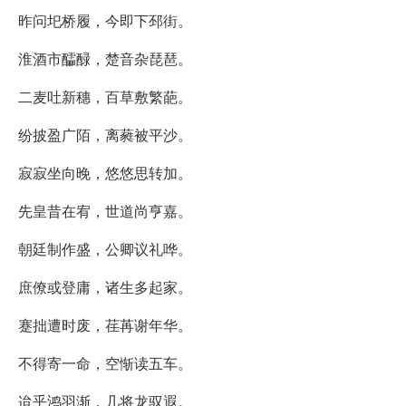
昨问圯桥履，今即下邳街。
淮酒市醽醁，楚音杂琵琶。
二麦吐新穗，百草敷繁葩。
纷披盈广陌，离蕤被平沙。
寂寂坐向晚，悠悠思转加。
先皇昔在宥，世道尚亨嘉。
朝廷制作盛，公卿议礼哗。
庶僚或登庸，诸生多起家。
蹇拙遭时废，荏苒谢年华。
不得寄一命，空惭读五车。
迨乎鸿羽渐，几将龙驭遐。