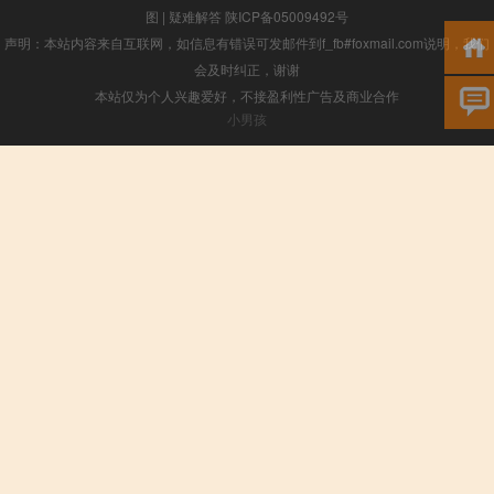
图
|
疑难解答
陕ICP备05009492号
声明：本站内容来自互联网，如信息有错误可发邮件到f_fb#foxmail.com说明，我们
会及时纠正，谢谢
本站仅为个人兴趣爱好，不接盈利性广告及商业合作
小男孩