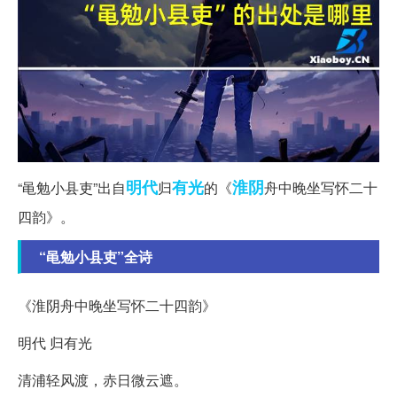
明代
有光
淮阴
“黾勉小县吏”出自
归
的《
舟中晚坐写怀二十
四韵》。
“黾勉小县吏”全诗
《淮阴舟中晚坐写怀二十四韵》
明代 归有光
清浦轻风渡，赤日微云遮。