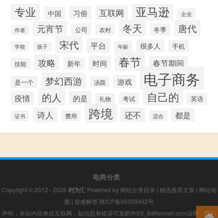
专业
亚马逊
互联网
习俗
中国
企业
冬天
唐代
元宵节
公司
冬季
农村
作者
宋代
平台
很多人
手机
年龄
学校
孩子
春节
攻略
时间
春节期间
新年
技能
电子商务
梦幻西游
游戏
是一个
汤圆
自己的
的人
疫情
的是
考试
礼物
英语
跨境
诗人
还不
都是
证书
费用
适合
电商分类
Copyright © 2012 - 2026
利为汇
Powered by
网站分类目录
|
精选推荐文章
|
网站地
图
|
疑难解答
陕ICP备05009492号
声明：本站内容来自互联网，如信息有错误可发邮件到f_fb#foxmail.com说明，我们