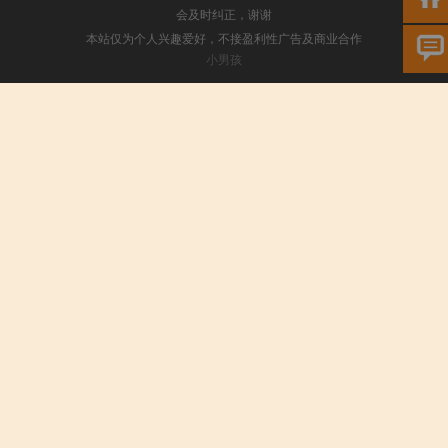
会及时纠正，谢谢
本站仅为个人兴趣爱好，不接盈利性广告及商业合作
小男孩