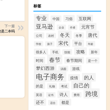
标签
专业
互联网
习俗
中国
亚马逊
下一篇
元宵节
企业
作者
校是二本吗
冬天
唐代
公司
冬季
农村
宋代
平台
年龄
学校
孩子
攻略
很多人
新年
手机
技能
春节
时间
春节期间
是一个
梦幻西游
游戏
汤圆
电子商务
的人
疫情
自己的
的是
考试
礼物
跨境
诗人
英语
证书
费用
还不
都是
适合