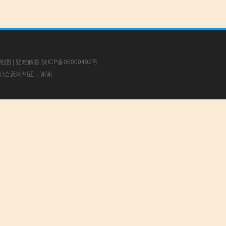
地图
|
疑难解答
陕ICP备05009492号
，我们会及时纠正，谢谢