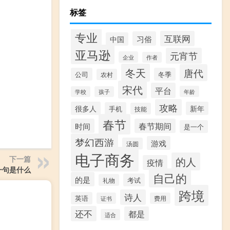
标签
专业
互联网
习俗
中国
亚马逊
元宵节
企业
作者
冬天
唐代
公司
冬季
农村
宋代
平台
年龄
学校
孩子
攻略
很多人
新年
手机
技能
春节
时间
春节期间
是一个
梦幻西游
游戏
汤圆
电子商务
下一篇
的人
疫情
一句是什么
自己的
的是
考试
礼物
跨境
诗人
英语
证书
费用
还不
都是
适合