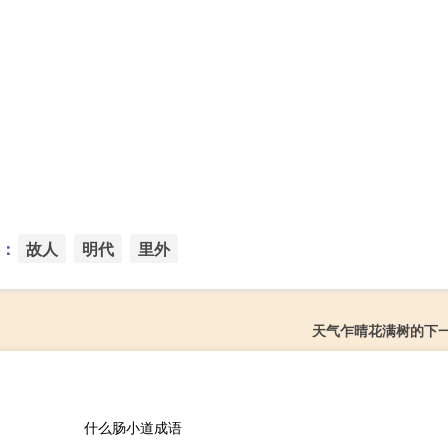
：
故人
明代
里外
天气乍晴花满树的下
什么肠小道成语