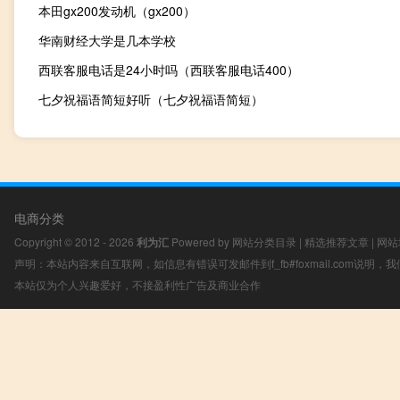
本田gx200发动机（gx200）
华南财经大学是几本学校
西联客服电话是24小时吗（西联客服电话400）
七夕祝福语简短好听（七夕祝福语简短）
电商分类
Copyright © 2012 - 2026
利为汇
Powered by
网站分类目录
|
精选推荐文章
|
网站
声明：本站内容来自互联网，如信息有错误可发邮件到f_fb#foxmail.com说明
本站仅为个人兴趣爱好，不接盈利性广告及商业合作