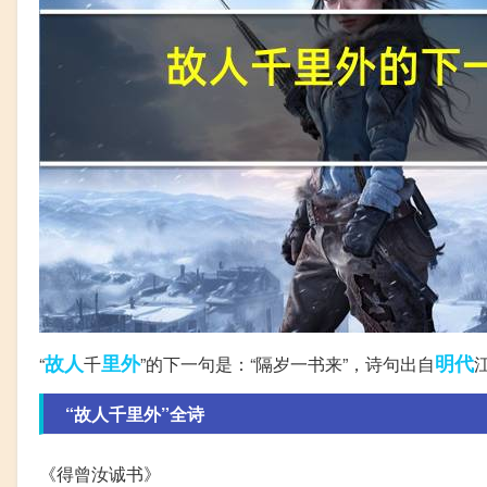
故人
里外
明代
“
千
”的下一句是：“隔岁一书来”，诗句出自
“故人千里外”全诗
《得曾汝诚书》