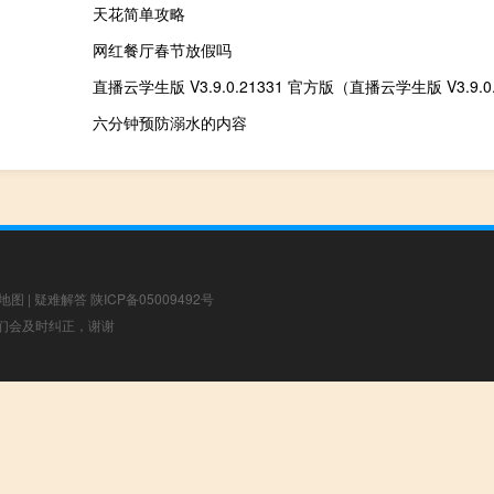
天花简单攻略
网红餐厅春节放假吗
六分钟预防溺水的内容
地图
|
疑难解答
陕ICP备05009492号
，我们会及时纠正，谢谢