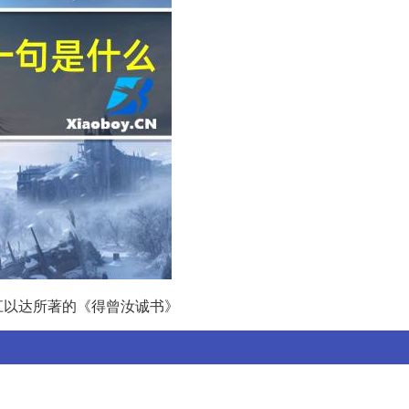
江以达所著的《得曾汝诚书》