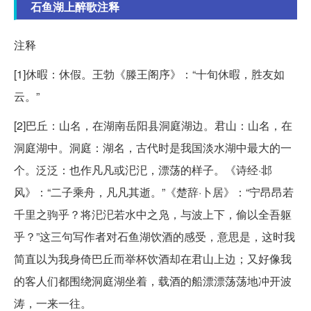
石鱼湖上醉歌注释
注释
[1]休暇：休假。王勃《滕王阁序》：“十旬休暇，胜友如
云。”
[2]巴丘：山名，在湖南岳阳县洞庭湖边。君山：山名，在
洞庭湖中。洞庭：湖名，古代时是我国淡水湖中最大的一
个。泛泛：也作凡凡或汜汜，漂荡的样子。《诗经·邶
风》：“二子乘舟，凡凡其逝。”《楚辞·卜居》：“宁昂昂若
千里之驹乎？将汜汜若水中之凫，与波上下，偷以全吾躯
乎？”这三句写作者对石鱼湖饮酒的感受，意思是，这时我
简直以为我身倚巴丘而举杯饮酒却在君山上边；又好像我
的客人们都围绕洞庭湖坐着，载酒的船漂漂荡荡地冲开波
涛，一来一往。