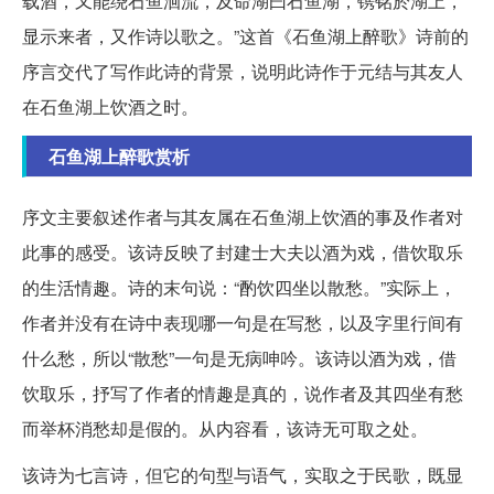
载酒，又能绕石鱼洄流，及命湖曰石鱼湖，镌铭於湖上，
显示来者，又作诗以歌之。”这首《石鱼湖上醉歌》诗前的
序言交代了写作此诗的背景，说明此诗作于元结与其友人
在石鱼湖上饮酒之时。
石鱼湖上醉歌赏析
序文主要叙述作者与其友属在石鱼湖上饮酒的事及作者对
此事的感受。该诗反映了封建士大夫以酒为戏，借饮取乐
的生活情趣。诗的末句说：“酌饮四坐以散愁。”实际上，
作者并没有在诗中表现哪一句是在写愁，以及字里行间有
什么愁，所以“散愁”一句是无病呻吟。该诗以酒为戏，借
饮取乐，抒写了作者的情趣是真的，说作者及其四坐有愁
而举杯消愁却是假的。从内容看，该诗无可取之处。
该诗为七言诗，但它的句型与语气，实取之于民歌，既显