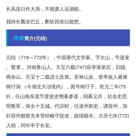
长风连日作大浪，不能废人运酒舫。
我持长瓢坐巴丘，酌饮四坐以散愁。
作者
简介(元结)
元结（719～772年），中国唐代文学家。字次山，号漫叟
、聱叟 。河南鲁山人。天宝六载(747)应举落第后，归隐
商余山。天宝十二载进士及第。安禄山反，曾率族人避难
猗玗洞 （今湖北大冶境内），因号猗玗子。乾元二年(75
9)，任山南东道节度使史翙幕参谋，招募义兵，抗击史思
明叛军，保全十五城。代宗时，任道州刺史，调容州，加
封容州都督充本管经略守捉使，政绩颇丰。大历七年(772)
入朝，同年卒于长安。