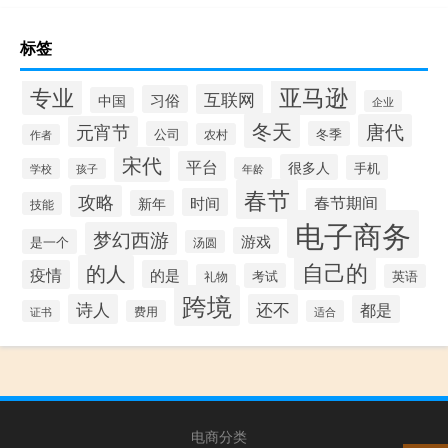
标签
专业
亚马逊
互联网
习俗
中国
企业
冬天
唐代
元宵节
公司
冬季
农村
作者
宋代
平台
很多人
手机
年龄
学校
孩子
春节
攻略
时间
春节期间
新年
技能
电子商务
梦幻西游
游戏
是一个
汤圆
自己的
的人
疫情
的是
考试
礼物
英语
跨境
诗人
还不
都是
证书
费用
适合
电商分类