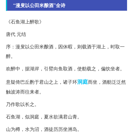
“漫叟以公田米酿酒”全诗
《石鱼湖上醉歌》
唐代 元结
序：漫叟以公田米酿酒，因休暇，则载酒于湖上，时取一
醉。
欢醉中，据湖岸，引臂向鱼取酒，使舫载之，偏饮坐者。
洞庭
意疑倚巴丘酌于君山之上，诸子环
而坐，酒舫泛泛然
触波涛而往来者。
乃作歌以长之。
石鱼湖，似洞庭，夏水欲满君山青。
山为樽，水为沼，酒徒历历坐洲岛。