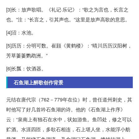
[3]长：放声歌唱。《礼记·乐记》：“歌之为言也，长言之
也。”注：“长言之，引其声也。”这里是放声高歌的意思。
[4]沼：水池。
[5]历历：分明可数。崔颢《黄鹤楼》：“晴川历历汉阳树，
芳草萋萋鹦鹉洲。”
[6]长瓢：饮酒器。
石鱼湖上醉歌创作背景
元结在唐代宗（762－779年在位）时，曾任道州刺史，其
时他写了好几首吟石鱼湖的诗。他的《石鱼湖上作序》
云：“泉南上有独石在水中，状如游鱼。鱼凹处，修之可以
贮酒。水涯四匝，多欹石相连，石上堪人坐，水能浮小舫