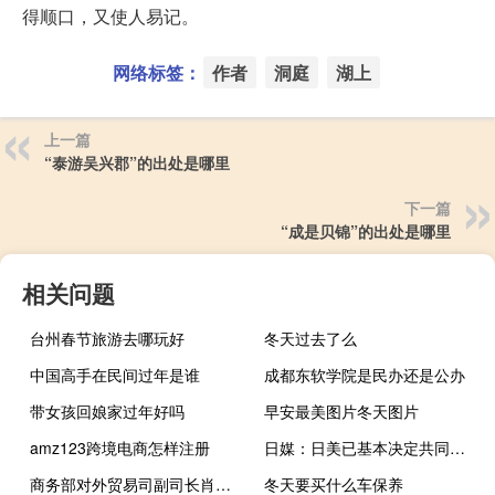
得顺口，又使人易记。
网络标签：
作者
洞庭
湖上
上一篇
“泰游吴兴郡”的出处是哪里
下一篇
“成是贝锦”的出处是哪里
相关问题
台州春节旅游去哪玩好
冬天过去了么
中国高手在民间过年是谁
成都东软学院是民办还是公办
带女孩回娘家过年好吗
早安最美图片冬天图片
amz123跨境电商怎样注册
日媒：日美已基本决定共同开发新型导弹以拦截高超音速武器
商务部对外贸易司副司长肖露：拟陆续出台新能源汽车贸易合作、提升加工贸易发展水平等专项政策措施
冬天要买什么车保养