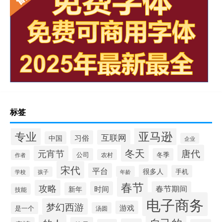
标签
专业
亚马逊
互联网
习俗
中国
企业
冬天
唐代
元宵节
公司
冬季
农村
作者
宋代
平台
很多人
手机
年龄
学校
孩子
春节
攻略
时间
春节期间
新年
技能
电子商务
梦幻西游
游戏
是一个
汤圆