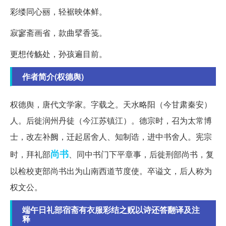
彩缕同心丽，轻裾映体鲜。
寂寥斋画省，款曲擘香笺。
更想传觞处，孙孩遍目前。
作者简介(权德舆)
权德舆，唐代文学家。字载之。天水略阳（今甘肃秦安）
人。后徙润州丹徒（今江苏镇江）。德宗时，召为太常博
士，改左补阙，迁起居舍人、知制诰，进中书舍人。宪宗
尚书
时，拜礼部
、同中书门下平章事，后徙刑部尚书，复
以检校吏部尚书出为山南西道节度使。卒谥文，后人称为
权文公。
端午日礼部宿斋有衣服彩结之贶以诗还答翻译及注
释