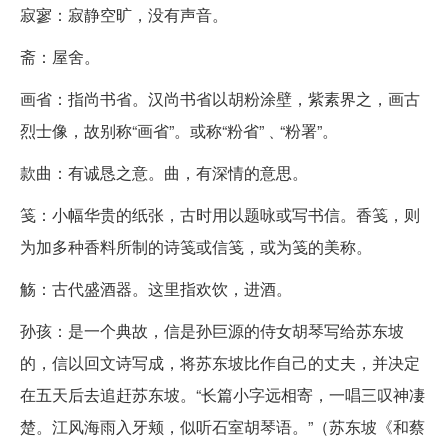
寂寥：寂静空旷，没有声音。
斋：屋舍。
画省：指尚书省。汉尚书省以胡粉涂壁，紫素界之，画古
烈士像，故别称“画省”。或称“粉省”﹑“粉署”。
款曲：有诚恳之意。曲，有深情的意思。
笺：小幅华贵的纸张，古时用以题咏或写书信。香笺，则
为加多种香料所制的诗笺或信笺，或为笺的美称。
觞：古代盛酒器。这里指欢饮，进酒。
孙孩：是一个典故，信是孙巨源的侍女胡琴写给苏东坡
的，信以回文诗写成，将苏东坡比作自己的丈夫，并决定
在五天后去追赶苏东坡。“长篇小字远相寄，一唱三叹神凄
楚。江风海雨入牙颊，似听石室胡琴语。”（苏东坡《和蔡