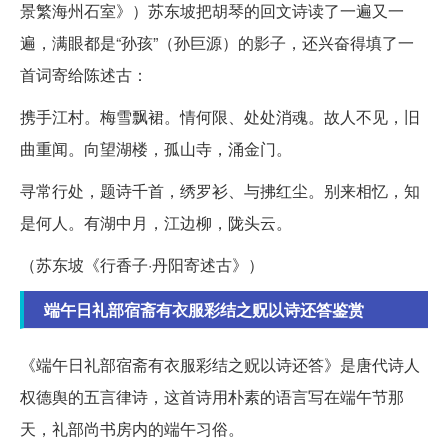
景繁海州石室》）苏东坡把胡琴的回文诗读了一遍又一
遍，满眼都是“孙孩”（孙巨源）的影子，还兴奋得填了一
首词寄给陈述古：
携手江村。梅雪飘裙。情何限、处处消魂。故人不见，旧
曲重闻。向望湖楼，孤山寺，涌金门。
寻常行处，题诗千首，绣罗衫、与拂红尘。别来相忆，知
是何人。有湖中月，江边柳，陇头云。
（苏东坡《行香子·丹阳寄述古》）
端午日礼部宿斋有衣服彩结之贶以诗还答鉴赏
《端午日礼部宿斋有衣服彩结之贶以诗还答》是唐代诗人
权德舆的五言律诗，这首诗用朴素的语言写在端午节那
天，礼部尚书房内的端午习俗。