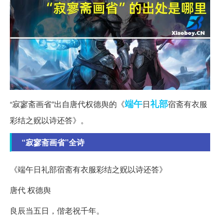
端午
礼部
“寂寥斋画省”出自唐代权德舆的《
日
宿斋有衣服
彩结之贶以诗还答》。
“寂寥斋画省”全诗
《端午日礼部宿斋有衣服彩结之贶以诗还答》
唐代 权德舆
良辰当五日，偕老祝千年。