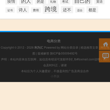
自己的
的人
疫情
的是
考试
礼物
英语
跨境
诗人
还不
都是
证书
费用
适合
电商分类
Copyright © 2012 - 2026
利为汇
Powered by
网站分类目录
|
精选推荐文章
|
网站地
图
|
疑难解答
陕ICP备05009492号
声明：本站内容来自互联网，如信息有错误可发邮件到f_fb#foxmail.com说明，我们
会及时纠正，谢谢
本站仅为个人兴趣爱好，不接盈利性广告及商业合作
小男孩