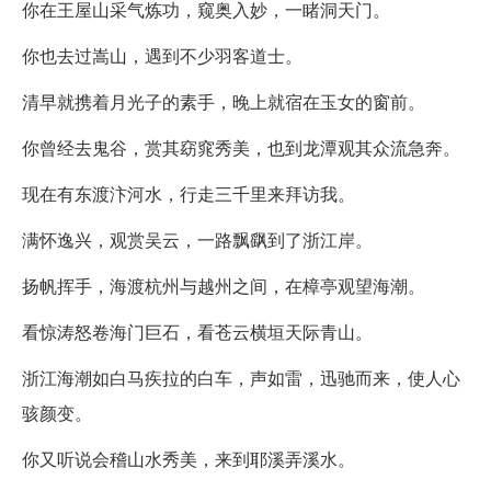
你在王屋山采气炼功，窥奥入妙，一睹洞天门。
你也去过嵩山，遇到不少羽客道士。
清早就携着月光子的素手，晚上就宿在玉女的窗前。
你曾经去鬼谷，赏其窈窕秀美，也到龙潭观其众流急奔。
现在有东渡汴河水，行走三千里来拜访我。
满怀逸兴，观赏吴云，一路飘飖到了浙江岸。
扬帆挥手，海渡杭州与越州之间，在樟亭观望海潮。
看惊涛怒卷海门巨石，看苍云横垣天际青山。
浙江海潮如白马疾拉的白车，声如雷，迅驰而来，使人心
骇颜变。
你又听说会稽山水秀美，来到耶溪弄溪水。