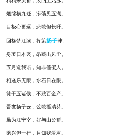
稍稍来吴都，裴回上姑苏。
烟绵横九疑，漭荡见五湖。
目极心更远，悲歌但长吁。
扬子
回桡楚江滨，挥策
津。
身著日本裘，昂藏出风尘。
五月造我语，知非儓儗人。
相逢乐无限，水石日在眼。
徒干五诸侯，不致百金产。
吾友扬子云，弦歌播清芬。
虽为江宁宰，好与山公群。
乘兴但一行，且知我爱君。