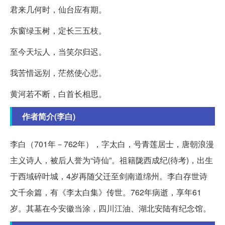
君来几何时，仙台应有期。
东窗绿玉树，定长三五枝。
至今天坛人，当笑尔归迟。
我苦惜远别，茫然使心悲。
黄河若不断，白首长相思。
作者简介(李白)
李白（701年－762年），字太白，号青莲居士，唐朝浪漫
主义诗人，被后人誉为“诗仙”。祖籍陇西成纪(待考)，出生
于西域碎叶城，4岁再随父迁至剑南道绵州。李白存世诗
文千余篇，有《李太白集》传世。762年病逝，享年61
岁。其墓在今安徽当涂，四川江油、湖北安陆有纪念馆。