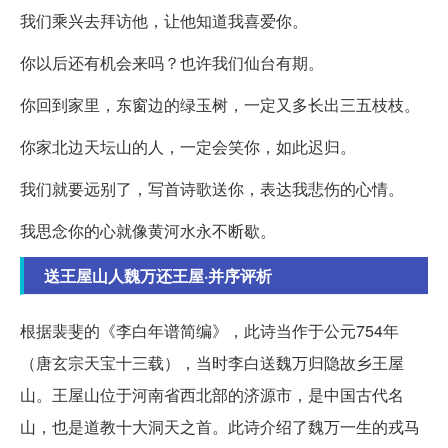
我们乘兴去拜访他，让他知道我喜爱你。
你以后还有机会来吗？也许我们仙台有期。
你回到家里，东窗边的绿玉树，一定又多长出三五枝枝。
你家北边天坛山的人，一定会笑你，如此迟归。
我们就要远别了，写首诗歌送你，表达我悲伤的心情。
我思念你的心就像黄河水永不断歇。
送王屋山人魏万还王屋·并序评析
根据裴斐的《李白年谱简编》，此诗当作于公元754年
（唐玄宗天宝十三载），当时李白送魏万归隐故乡王屋
山。王屋山位于河南省西北部的济源市，是中国古代名
山，也是道教十大洞天之首。此诗介绍了魏万一生的戎马