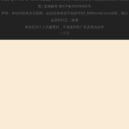
图
|
疑难解答
陕ICP备05009492号
声明：本站内容来自互联网，如信息有错误可发邮件到f_fb#foxmail.com说明，我们
会及时纠正，谢谢
本站仅为个人兴趣爱好，不接盈利性广告及商业合作
小男孩