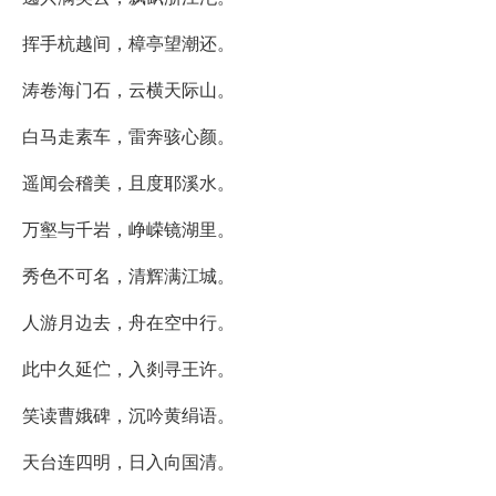
挥手杭越间，樟亭望潮还。
涛卷海门石，云横天际山。
白马走素车，雷奔骇心颜。
遥闻会稽美，且度耶溪水。
万壑与千岩，峥嵘镜湖里。
秀色不可名，清辉满江城。
人游月边去，舟在空中行。
此中久延伫，入剡寻王许。
笑读曹娥碑，沉吟黄绢语。
天台连四明，日入向国清。