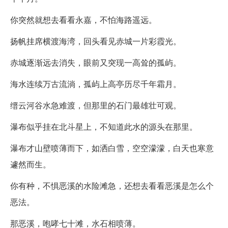
你突然就想去看看永嘉，不怕海路遥远。
扬帆挂席横渡海湾，回头看见赤城一片彩霞光。
赤城逐渐远去消失，眼前又突现一高耸的孤屿。
海水连续万古流淌，孤屿上高亭历尽千年霜月。
缙云河谷水急难渡，但那里的石门最雄壮可观。
瀑布似乎挂在北斗星上，不知道此水的源头在那里。
瀑布才山壁喷薄而下，如洒白雪，空空濛濛，白天也寒意
遽然而生。
你有种，不惧恶溪的水险滩急，还想去看看恶溪是怎么个
恶法。
那恶溪，咆哮七十滩，水石相喷薄。