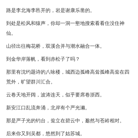
路是李北海李邑开的，岩是谢康乐凿的。
到处是松风和猿声，你却一洞一壑地搜索看看住没住神
仙。
山径出往梅花桥，双溪合并与潮水融合一体。
到金华岸落帆，看到赤松子了吗？
那里有沈约题诗的八咏楼，城西边孤峰高耸孤峰高耸在四
荒外，旷望群川汇合。
云卷天地开阔，波涛连天，似乎要席卷浙西。
新安江口乱流奔涌，北岸有个严光濑。
那是严子光的钓台，耸立在碧云中，邈然与苍岭相对。
后来你又到吴都，悠然到了姑苏城。