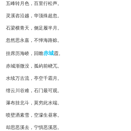
五峰转月色，百里行松声。
灵溪咨沿越，华顶殊超忽。
石梁横青天，侧足履半月。
忽然思永嘉，不惮海路赊。
赤城
挂席历海峤，回瞻
霞。
赤城渐微没，孤屿前峣兀。
水续万古流，亭空千霜月。
缙云川谷难，石门最可观。
瀑布挂北斗，莫穷此水端。
喷壁洒素雪，空濛生昼寒。
却思恶溪去，宁惧恶溪恶。