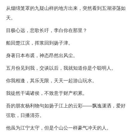
从烟绵笼罩的九疑山样的地方出来，突然看到五湖漭荡如
天。
目极心远，悲歌长吁，李白你在那里？
船回楚江滨，挥浆回到扬子津。
身著日本布裘，神态昂然出风尘。
五月份见到我，交谈以后，我就知道你是个聪明人。
你我相逢，其乐无限，天天一起游山玩水。
我徒然干谒诸侯，不致意于财产积累。
吾的朋友杨利物句如扬子江上的云彩——飘逸潇洒，爱好
弦歌，日播清芬。
他虽为江宁太守，但是个山公一样豪气冲天的人。