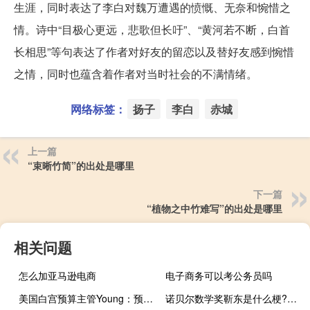
生涯，同时表达了李白对魏万遭遇的愤慨、无奈和惋惜之
情。诗中“目极心更远，悲歌但长吁”、“黄河若不断，白首
长相思”等句表达了作者对好友的留恋以及替好友感到惋惜
之情，同时也蕴含着作者对当时社会的不满情绪。
网络标签：
扬子
李白
赤城
上一篇
“束晰竹简”的出处是哪里
下一篇
“植物之中竹难写”的出处是哪里
相关问题
怎么加亚马逊电商
电子商务可以考公务员吗
美国白宫预算主管Young：预计拜登将加强与国会的对话
诺贝尔数学奖靳东是什么梗?（诺贝尔奖为什么没有数学奖）什么梗