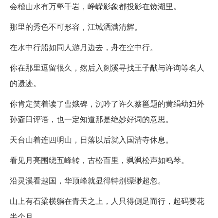
会稽山水有万壑千岩，峥嵘影象都投影在镜湖里。
那里的秀色不可形容，江城洒满清辉。
在水中行船如同人游月边去，舟在空中行。
你在那里逗留很久，然后入剡溪寻找王子猷与许询等名人
的遗迹。
你肯定笑着读了曹娥碑，沉吟了许久蔡邕题的黄绢幼妇外
孙齑臼评语，也一定知道那是绝妙好词的意思。
天台山着连四明山，日落以后就入国清寺休息。
看见月亮围绕五峰转，古松百里，飒飒松声如鸣琴。
沿灵溪看越国，华顶峰就显得特别缥缈超忽。
山上有石梁横躺在青天之上，人只得侧足而行，起码要花
半个月。