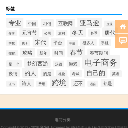
标签
专业
亚马逊
互联网
习俗
中国
企业
冬天
唐代
元宵节
公司
冬季
农村
作者
宋代
平台
很多人
手机
年龄
学校
孩子
春节
攻略
时间
春节期间
新年
技能
电子商务
梦幻西游
游戏
是一个
汤圆
自己的
的人
疫情
的是
考试
礼物
英语
跨境
诗人
还不
都是
证书
费用
适合
电商分类
Copyright © 2012 - 2026
利为汇
Powered by
网站分类目录
|
精选推荐文章
|
网站地