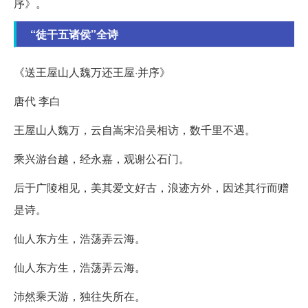
序》。
“徒干五诸侯”全诗
《送王屋山人魏万还王屋·并序》
唐代 李白
王屋山人魏万，云自嵩宋沿吴相访，数千里不遇。
乘兴游台越，经永嘉，观谢公石门。
后于广陵相见，美其爱文好古，浪迹方外，因述其行而赠
是诗。
仙人东方生，浩荡弄云海。
仙人东方生，浩荡弄云海。
沛然乘天游，独往失所在。