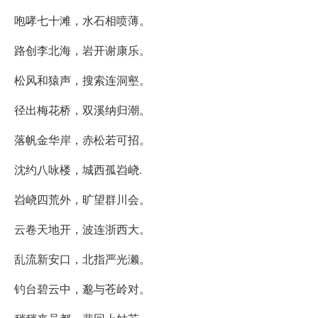
咆哮七十滩，水石相喷薄。
路创李北海，岩开谢康乐。
松风和猿声，搜索连洞壑。
径出梅花桥，双溪纳归潮。
落帆金华岸，赤松若可招。
沈约八咏楼，城西孤岧峣.
岧峣四荒外，旷望群川会。
云卷天地开，波连浙西大。
乱流新安口，北指严光濑。
钓台碧云中，邈与苍岭对。