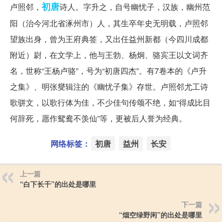
初唐
卢照邻，
诗人。字升之，自号幽忧子，汉族，幽州范
阳（治今河北省涿州市）人，其生卒年史无明载，卢照邻
望族出身，曾为王府典签，又出任益州新都（今四川成都
附近）尉，在文学上，他与王勃、杨炯、骆宾王以文词齐
名，世称“王杨卢骆”，号为“初唐四杰”。有7卷本的《卢升
之集》、明张燮辑注的《幽忧子集》存世。卢照邻尤工诗
歌骈文，以歌行体为佳，不少佳句传颂不绝，如“得成比目
何辞死，愿作鸳鸯不羡仙”等，更被后人誉为经典。
网络标签：
初唐
益州
长安
上一篇
“白下长干”的出处是哪里
下一篇
“烟空绿野闲”的出处是哪里