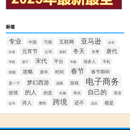
标签
专业
亚马逊
互联网
习俗
中国
企业
冬天
唐代
元宵节
公司
冬季
农村
作者
宋代
平台
很多人
手机
年龄
学校
孩子
春节
攻略
时间
春节期间
新年
技能
电子商务
梦幻西游
游戏
是一个
汤圆
自己的
的人
疫情
的是
考试
礼物
英语
跨境
诗人
还不
都是
证书
费用
适合