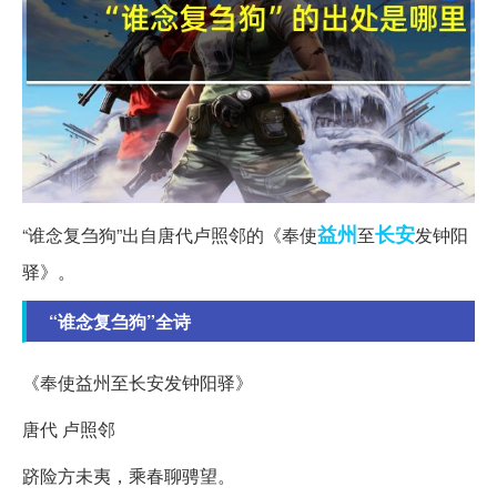
益州
长安
“谁念复刍狗”出自唐代卢照邻的《奉使
至
发钟阳
驿》。
“谁念复刍狗”全诗
《奉使益州至长安发钟阳驿》
唐代 卢照邻
跻险方未夷，乘春聊骋望。