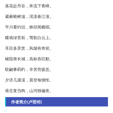
落花赴丹谷，奔流下青嶂。
葳蕤晓树滋，滉漾春江涨。
平川看钓侣，狭径闻樵唱。
蝶戏绿苔前，莺歌白云上。
耳目多异赏，风烟有奇状。
峻阻将长城，高标吞巨舫。
联翩事羁靮，辛苦劳疲恙。
夕济几潺湲，晨登每惆怅。
谁念复刍狗，山河独偏丧。
作者简介(卢照邻)