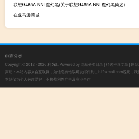
联想G465A-NNI 魔幻黑(关于联想G465A-NNI 魔幻黑简述)
在亚马逊商城
电商分类
Copyright © 2012 - 2026
利为汇
Powered by
网站分类目录
|
精选推荐文章
|
网站
声明：本站内容来自互联网，如信息有错误可发邮件到f_fb#foxmail.com说明
本站仅为个人兴趣爱好，不接盈利性广告及商业合作