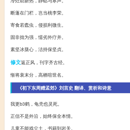
冷灶助新热，静砧与寒声。
断蓬在门栏，岂当桃李荣。
寄食若蠹虫，侵损利微生。
固非拙为强，懦劣外疗并。
素坚冰蘖心，洁持保坚贞。
修文
返正风，刊字齐古经。
惭将衰末分，高栖喧世名。
《初下东周赠孟郊》刘言史 翻译、赏析和诗意
我更b3鹤，龟壳也灵死。
正信不是外沿，始终保全本情。
儿童不能戏尘土，书籍到岩关。