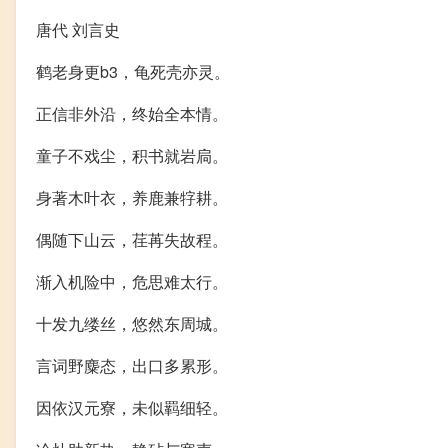
唐代 刘言史
鹤老身更b3，龟死壳亦灵。
正信非外沿，终始全本情。
童子不戏尘，积书就岩扃。
身著木叶衣，养鹿兼牸耕。
偶随下山云，荏苒失故程。
渐入机险中，危思难太行。
十发九缕丝，悠然东周城。
言词野麋态，出口多累形。
因依汉元寮，未似羁细轻。