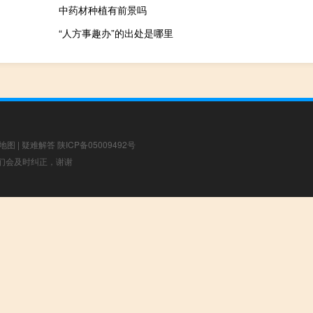
中药材种植有前景吗
“人方事趣办”的出处是哪里
地图
|
疑难解答
陕ICP备05009492号
，我们会及时纠正，谢谢