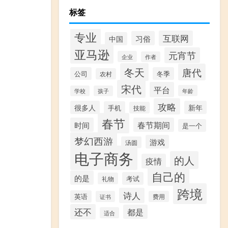
标签
专业
互联网
习俗
中国
亚马逊
元宵节
企业
作者
冬天
唐代
公司
冬季
农村
宋代
平台
年龄
学校
孩子
攻略
很多人
新年
手机
技能
春节
时间
春节期间
是一个
梦幻西游
游戏
汤圆
电子商务
的人
疫情
自己的
的是
考试
礼物
跨境
诗人
英语
证书
费用
还不
都是
适合