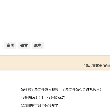
：
东周
修文
蠹虫
“凭几雪髫垂”的
怎样把字幕文件嵌入视频（字幕文件怎么合进视频里）
4s升级ios8.4.1（4s升级ios7）
武汉哪里可以贷款过年了