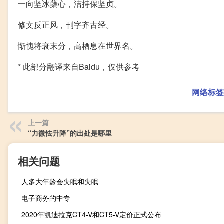
一向坚冰蘖心，洁持保坚贞。
修文反正风，刊字齐古经。
惭愧将衰末分，高栖息在世界名。
* 此部分翻译来自Baidu，仅供参考
网络标签
上一篇
“力微怯升降”的出处是哪里
相关问题
人多大年龄会失眠和失眠
电子商务的中专
2020年凯迪拉克CT4-V和CT5-V定价正式公布