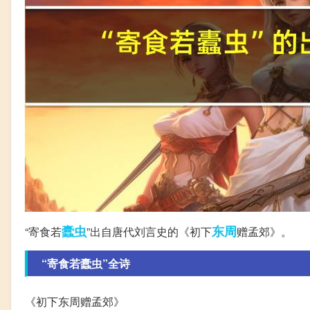
蠹虫
东周
“寄食若
”出自唐代刘言史的《初下
赠孟郊》。
“寄食若蠹虫”全诗
《初下东周赠孟郊》