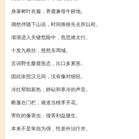
身著树叶衣服，养鹿兼母牛耕地。
偶然伴随下山说，时间推移失去所以程。
渐渐进入关键危险中，危思难太行。
十发九根丝，悠然东周城。
言词野生麋鹿形态，出口多累形。
因此依照汉元间，没有像对细轻。
冷灶帮助新热，静砧和寒冷的声音。
断蓬在门栏，难道当桃李开花。
寄吃的像害虫，侵害利益微生。
本来不是笨拙为强，性差外治疗并。