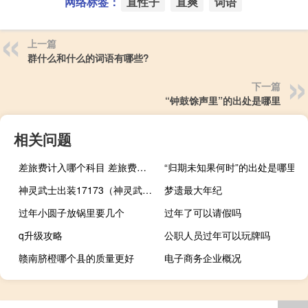
网络标签：
直性子
直爽
词语
上一篇
群什么和什么的词语有哪些?
下一篇
“钟鼓馀声里”的出处是哪里
相关问题
差旅费计入哪个科目 差旅费入什么科目
“归期未知果何时”的出处是哪里
神灵武士出装17173（神灵武士出装）
梦遗最大年纪
过年小圆子放锅里要几个
过年了可以请假吗
q升级攻略
公职人员过年可以玩牌吗
赣南脐橙哪个县的质量更好
电子商务企业概况