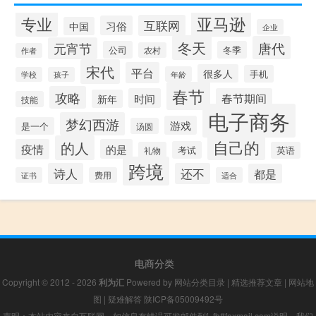
专业
亚马逊
互联网
习俗
中国
企业
冬天
唐代
元宵节
公司
冬季
农村
作者
宋代
平台
很多人
手机
年龄
学校
孩子
春节
攻略
时间
春节期间
新年
技能
电子商务
梦幻西游
游戏
是一个
汤圆
自己的
的人
疫情
的是
考试
礼物
英语
跨境
诗人
还不
都是
证书
费用
适合
电商分类
Copyright © 2012 - 2026
利为汇
Powered by
网站分类目录
|
精选推荐文章
|
网站地
图
|
疑难解答
陕ICP备05009492号
声明：本站内容来自互联网，如信息有错误可发邮件到f_fb#foxmail.com说明，我们