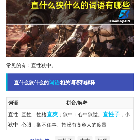
常见的有：直性狭中。
词语
直什么狭什么的
相关词语和解释
词语
拼音/解释
直爽
直性子
直性
直性：性格
；狭中：心中狭隘。
，小
狭中
心眼，搁不住事。指没有宽容人的度量