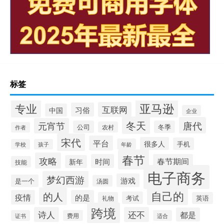
标签
专业
亚马逊
互联网
习俗
中国
企业
冬天
唐代
元宵节
公司
冬季
农村
作者
宋代
平台
很多人
手机
年龄
学校
孩子
春节
攻略
时间
春节期间
新年
技能
电子商务
梦幻西游
游戏
是一个
汤圆
自己的
的人
疫情
的是
考试
礼物
英语
跨境
诗人
还不
都是
证书
费用
适合