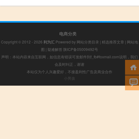
电商分类
Copyright © 2012 - 2026
利为汇
Powered by
网站分类目录
|
精选推荐文章
|
网站地
图
|
疑难解答
陕ICP备05009492号
声明：本站内容来自互联网，如信息有错误可发邮件到f_fb#foxmail.com说明，我们
会及时纠正，谢谢
本站仅为个人兴趣爱好，不接盈利性广告及商业合作
小男孩