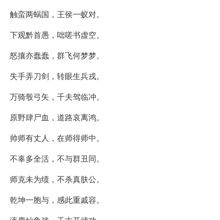
触蛮两蜗国，王侯一蚁对。
下观黔首愚，咄嗟书虚空。
怒攘亦蠢蠢，群飞何梦梦。
失手弄刀剑，转眼生兵戎。
万骑彀弓矢，千夫驾临冲。
原野肆尸血，道路哀离鸿。
帅师有丈人，在师得师中。
不辜多全活，不与群丑同。
师克未为绩，不杀真肤公。
乾坤一胞与，感此重戚容。