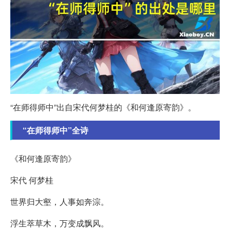
“在师得师中”出自宋代何梦桂的《和何逢原寄韵》。
“在师得师中”全诗
《和何逢原寄韵》
宋代 何梦桂
世界归大壑，人事如奔淙。
浮生萃草木，万变成飘风。