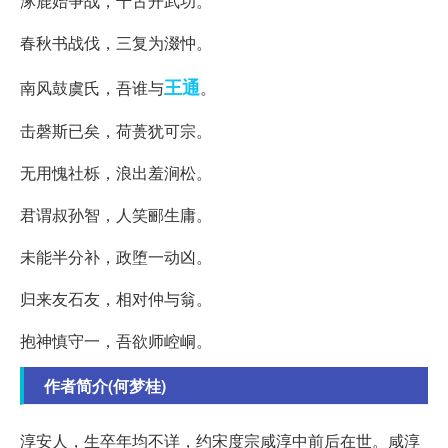
涿鹿始争战，千古开武功。
春秋书战伐，三复为涰忡。
王通
南风鼓虞氏，吾谁与
。
击磬斯已矣，荷蒉犹可宗。
无用愧社栎，浪出羞涧松。
君谓叔孙智，人笑郦生庸。
未能半分补，政堕一动凶。
归来友石友，相对仲与翁。
抱神慎守一，吾欲师崆峒。
作者简介(何梦桂)
淳安人，生卒年均不详，约宋度宗咸淳中前后在世。咸淳