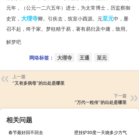
元年，（公元一二六五年）进士，为太常博士，历监察御
大理寺
至元
史官，
卿。引疾去，筑室小酉源。元
中，屡
召不起，终于家。梦桂精于易，著有易衍及中庸，致用。
解梦吧
网络标签：
大理寺
王通
至元
上一篇
“又有多病母”的出处是哪里
下一篇
“万代一粒传”的出处是哪里
相关问题
春节最好回不回去
壁挂炉30度一天烧多少方气