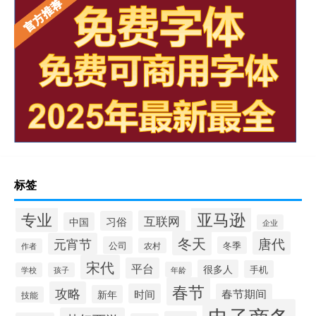
标签
专业
亚马逊
互联网
习俗
中国
企业
冬天
唐代
元宵节
公司
冬季
农村
作者
宋代
平台
很多人
手机
年龄
学校
孩子
春节
攻略
时间
春节期间
新年
技能
电子商务