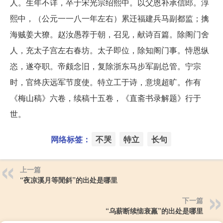
人。生年不详，卒于宋光宗绍熙中。以父恩补承信郎。淳
熙中，（公元一一八一年左右）累迁福建兵马副都监；擒
海贼姜大獠。赵汝愚荐于朝，召见，献诗百篇。除阁门舍
人，充太子宫左右春坊。太子即位，除知阁门事。恃恩纵
恣，遂夺职。帝颇念旧，复除浙东马步军副总管。宁宗
时，官终庆远军节度使。特立工于诗，意境超旷。作有
《梅山稿》六卷，续稿十五卷，《直斋书录解题》行于
世。
网络标签：
不哭
特立
长句
上一篇
“夜凉溪月等閒斜”的出处是哪里
下一篇
“乌薪断续恼衰羸”的出处是哪里