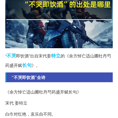
不哭
特立
“
即饮酒”出自宋代姜
的《余方悼亡适山圃牡丹芍
长句
药盛开赋
》。
“不哭即饮酒”全诗
《余方悼亡适山圃牡丹芍药盛开赋长句》
宋代 姜特立
白巾对红艳，哀乐自不同。