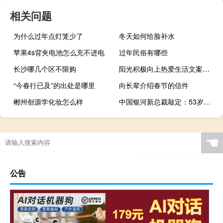
相关问题
为什么过年点灯笼少了
冬天如何给脸补水
苹果4s背夹电池怎么充不进电
过年民俗有哪些
长沙哪几个区不限购
阳光积极向上热爱生活文案短句
“今春行已及”的出处是哪里
向长辈介绍春节的信件
郴州创源学化妆怎么样
中国银河新总裁敲定：53岁副总裁薛军升任曾在证监会工作十余年
☚
公告