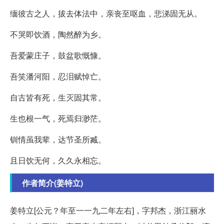
缅彼古之人，拔去体法中，亲丧至呕血，悲涕固无从。
不哭即饮酒，陶然醉为乡。
吾爱蒙庄子，鼓盆歌慨慷。
吾笑潘河阳，忍泪赋悼亡。
自古皆有死，生灭固其常。
生也根一气，死焉归渺茫。
钏情虽我辈，达节圣所臧。
且日饮无何，久久永相忘。
作者简介(姜特立)
姜特立[公元？年至一一九二年左右]，字邦杰，浙江丽水