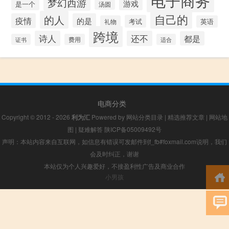
梦幻西游
游戏
是一个
汤圆
自己的
的人
疫情
的是
考试
礼物
英语
跨境
诗人
还不
都是
证书
费用
适合
电商分类
Copyright © 2012 - 2026
利为汇
Powered by
网站分类目录
|
精选推荐文章
|
网站地
图
|
疑难解答
陕ICP备05009492号
声明：本站内容来自互联网，如信息有错误可发邮件到f_fb#foxmail.com说明，我们
会及时纠正，谢谢
本站仅为个人兴趣爱好，不接盈利性广告及商业合作
小男孩