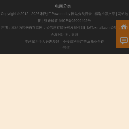
电商分类
Copyright © 2012 - 2026
利为汇
Powered by
网站分类目录
|
精选推荐文章
|
网站地
图
|
疑难解答
陕ICP备05009492号
声明：本站内容来自互联网，如信息有错误可发邮件到f_fb#foxmail.com说明，我们
会及时纠正，谢谢
本站仅为个人兴趣爱好，不接盈利性广告及商业合作
小男孩