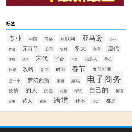
标签
专业
亚马逊
互联网
习俗
中国
企业
冬天
唐代
元宵节
公司
冬季
农村
作者
宋代
平台
很多人
手机
年龄
学校
孩子
春节
攻略
时间
春节期间
新年
技能
电子商务
梦幻西游
游戏
是一个
汤圆
自己的
的人
疫情
的是
考试
礼物
英语
跨境
诗人
还不
都是
证书
费用
适合