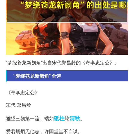
“梦绕苍龙新阙角”出自宋代郑昌龄的《寄李忠定公》。
“梦绕苍龙新阙角”全诗
《寄李忠定公》
宋代 郑昌龄
砥柱
清秋
雅望三朝第一流，端如
屹
。
爱君炯炯无他志，许国堂堂不自谋。