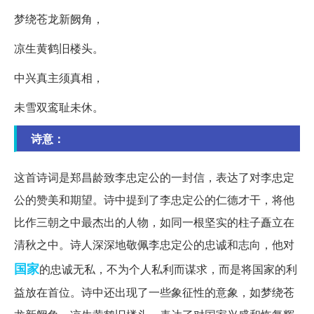
梦绕苍龙新阙角，
凉生黄鹤旧楼头。
中兴真主须真相，
未雪双鸾耻未休。
诗意：
这首诗词是郑昌龄致李忠定公的一封信，表达了对李忠定
公的赞美和期望。诗中提到了李忠定公的仁德才干，将他
比作三朝之中最杰出的人物，如同一根坚实的柱子矗立在
清秋之中。诗人深深地敬佩李忠定公的忠诚和志向，他对
国家
的忠诚无私，不为个人私利而谋求，而是将国家的利
益放在首位。诗中还出现了一些象征性的意象，如梦绕苍