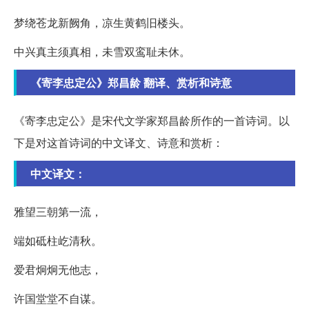
梦绕苍龙新阙角，凉生黄鹤旧楼头。
中兴真主须真相，未雪双鸾耻未休。
《寄李忠定公》郑昌龄 翻译、赏析和诗意
《寄李忠定公》是宋代文学家郑昌龄所作的一首诗词。以
下是对这首诗词的中文译文、诗意和赏析：
中文译文：
雅望三朝第一流，
端如砥柱屹清秋。
爱君炯炯无他志，
许国堂堂不自谋。