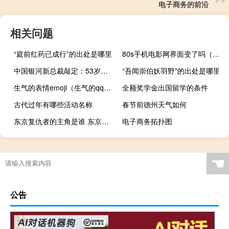
电子商务的前沿
相关问题
“庭前红药已成行”的出处是哪里
80s手机电影网界面变了吗（8s手机电影网）
中国银河新总裁敲定：53岁副总裁薛军升任曾在证监会工作十余年
“吾闻崇伯妖羽野”的出处是哪里
生气的表情emoji（生气的qq表情）
全额奖学金出国留学的条件
古代过年有哪些活动名称
春节前德州天气如何
东京复仇者的主角是谁 东京复仇者真人版电影
电子商务拓扑图
☚
公告