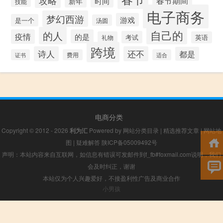
时间
春节期间
新年
技能
电子商务
梦幻西游
游戏
是一个
汤圆
自己的
的人
疫情
的是
考试
礼物
英语
跨境
诗人
还不
都是
证书
费用
适合
电商分类
Copyright © 2012 - 2026
利为汇
Powered by
网站分类目录
|
精选推荐文章
|
网站地
图
|
疑难解答
陕ICP备05009492号
声明：本站内容来自互联网，如信息有错误可发邮件到f_fb#foxmail.com说明，我们
会及时纠正，谢谢
本站仅为个人兴趣爱好，不接盈利性广告及商业合作
小男孩