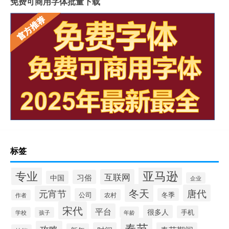
免费可商用字体批量下载
标签
专业
亚马逊
互联网
习俗
中国
企业
冬天
唐代
元宵节
公司
冬季
农村
作者
宋代
平台
很多人
手机
年龄
学校
孩子
春节
攻略