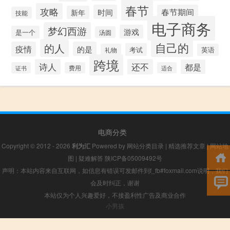
春节
攻略
时间
春节期间
新年
技能
电子商务
梦幻西游
游戏
是一个
汤圆
自己的
的人
疫情
的是
考试
礼物
英语
跨境
诗人
还不
都是
证书
费用
适合
电商分类
Copyright © 2012 - 2026
利为汇
Powered by
网站分类目录
|
精选推荐文章
|
网站地
图
|
疑难解答
陕ICP备05009492号
声明：本站内容来自互联网，如信息有错误可发邮件到f_fb#foxmail.com说明，我们
会及时纠正，谢谢
本站仅为个人兴趣爱好，不接盈利性广告及商业合作
小男孩