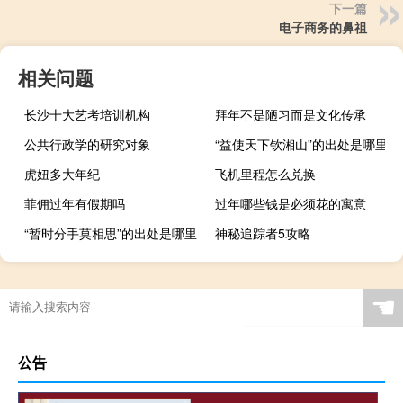
下一篇
电子商务的鼻祖
相关问题
长沙十大艺考培训机构
拜年不是陋习而是文化传承
公共行政学的研究对象
“益使天下钦湘山”的出处是哪里
虎妞多大年纪
飞机里程怎么兑换
菲佣过年有假期吗
过年哪些钱是必须花的寓意
“暂时分手莫相思”的出处是哪里
神秘追踪者5攻略
☚
公告