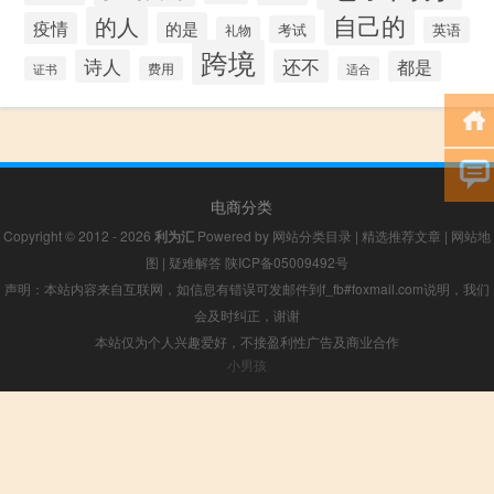
自己的
的人
疫情
的是
考试
礼物
英语
跨境
诗人
还不
都是
证书
费用
适合
电商分类
Copyright © 2012 - 2026
利为汇
Powered by
网站分类目录
|
精选推荐文章
|
网站地
图
|
疑难解答
陕ICP备05009492号
声明：本站内容来自互联网，如信息有错误可发邮件到f_fb#foxmail.com说明，我们
会及时纠正，谢谢
本站仅为个人兴趣爱好，不接盈利性广告及商业合作
小男孩