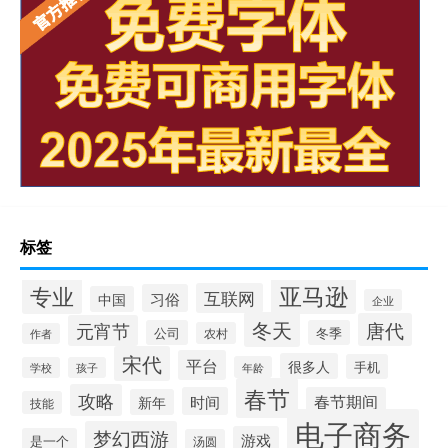
标签
专业
亚马逊
互联网
习俗
中国
企业
冬天
唐代
元宵节
公司
冬季
农村
作者
宋代
平台
很多人
手机
年龄
学校
孩子
春节
攻略
时间
春节期间
新年
技能
电子商务
梦幻西游
游戏
是一个
汤圆