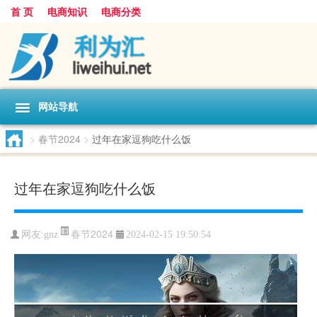
首 页
电商知识
电商分类
网站导航
>
春节2024
>
过年在家逗狗吃什么饭
过年在家逗狗吃什么饭
春节2024
网友:
gnz
2024-02-15 19:50:54