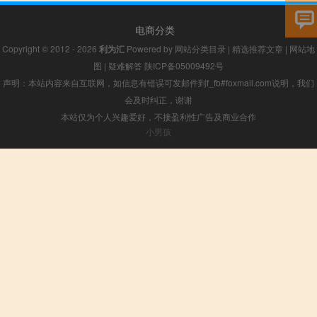
电商分类
Copyright © 2012 - 2026
利为汇
Powered by
网站分类目录
|
精选推荐文章
|
网站地
图
|
疑难解答
陕ICP备05009492号
声明：本站内容来自互联网，如信息有错误可发邮件到f_fb#foxmail.com说明，我们
会及时纠正，谢谢
本站仅为个人兴趣爱好，不接盈利性广告及商业合作
小男孩