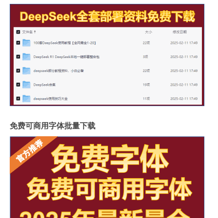
免费可商用字体批量下载