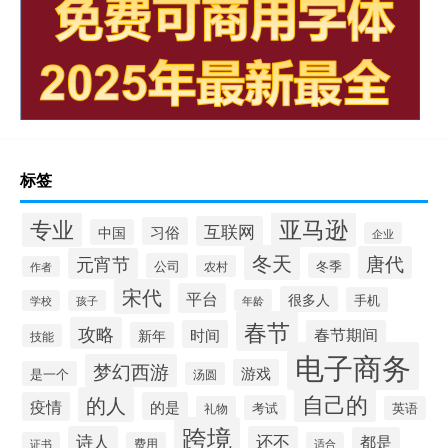
标签
专业
亚马逊
互联网
习俗
中国
企业
冬天
唐代
元宵节
公司
冬季
农村
作者
宋代
平台
很多人
手机
年龄
学校
孩子
春节
攻略
时间
春节期间
新年
技能
电子商务
梦幻西游
游戏
是一个
汤圆
自己的
的人
疫情
的是
考试
礼物
英语
跨境
诗人
还不
都是
证书
费用
适合