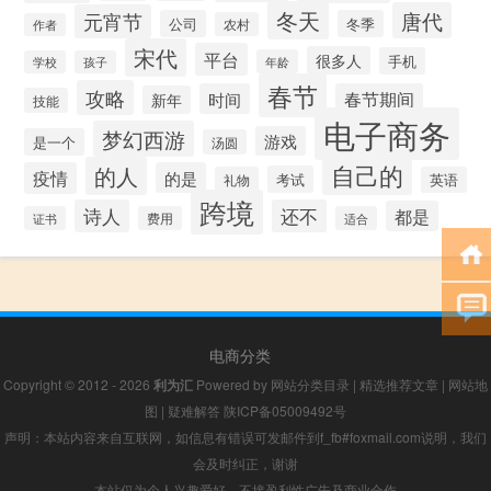
冬天
唐代
元宵节
公司
冬季
农村
作者
宋代
平台
很多人
手机
年龄
学校
孩子
春节
攻略
时间
春节期间
新年
技能
电子商务
梦幻西游
游戏
是一个
汤圆
自己的
的人
疫情
的是
考试
礼物
英语
跨境
诗人
还不
都是
证书
费用
适合
电商分类
Copyright © 2012 - 2026
利为汇
Powered by
网站分类目录
|
精选推荐文章
|
网站地
图
|
疑难解答
陕ICP备05009492号
声明：本站内容来自互联网，如信息有错误可发邮件到f_fb#foxmail.com说明，我们
会及时纠正，谢谢
本站仅为个人兴趣爱好，不接盈利性广告及商业合作