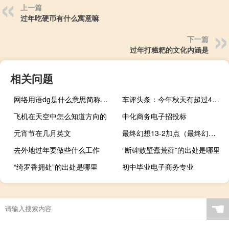
上一篇
过年吃硬币有什么寓意嘛
下一篇
过年打糍粑的文化内涵是
相关问题
网络用语dg是什么意思简称，dg在饭圈是什么意思什么梗
车评头条：今年秋天有超过400万驾车者有没有MoT的违法驾驶危险
飞机在天空中怎么知道方向的
中化商务电子招投标
元宵节在几月英文
最终幻想13-2加点（最终幻想132）
去外地过年要做些什么工作
“断碑败壁蠹荒藓”的出处是哪里
“绮罗香拥处”的出处是哪里
初中毕业电子商务专业
☚