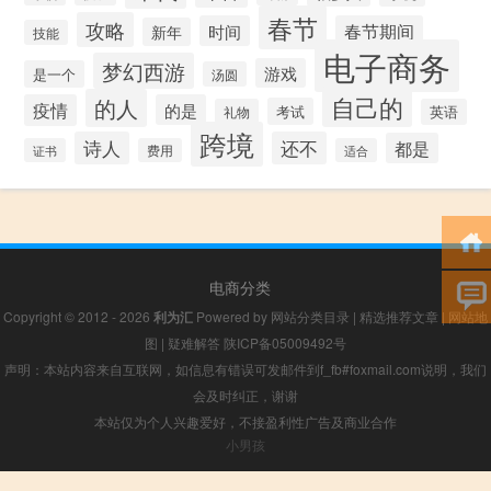
春节
攻略
时间
春节期间
新年
技能
电子商务
梦幻西游
游戏
是一个
汤圆
自己的
的人
疫情
的是
考试
礼物
英语
跨境
诗人
还不
都是
证书
费用
适合
电商分类
Copyright © 2012 - 2026
利为汇
Powered by
网站分类目录
|
精选推荐文章
|
网站地
图
|
疑难解答
陕ICP备05009492号
声明：本站内容来自互联网，如信息有错误可发邮件到f_fb#foxmail.com说明，我们
会及时纠正，谢谢
本站仅为个人兴趣爱好，不接盈利性广告及商业合作
小男孩