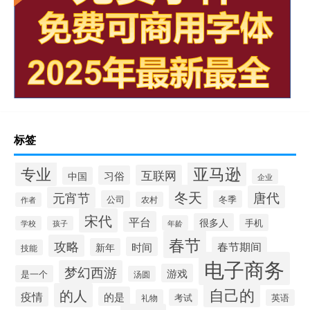
标签
专业
亚马逊
互联网
习俗
中国
企业
冬天
唐代
元宵节
公司
冬季
农村
作者
宋代
平台
很多人
手机
年龄
学校
孩子
春节
攻略
时间
春节期间
新年
技能
电子商务
梦幻西游
游戏
是一个
汤圆
自己的
的人
疫情
的是
考试
礼物
英语