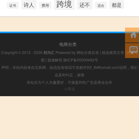
跨境
诗人
还不
都是
证书
费用
适合
电商分类
Copyright © 2012 - 2026
利为汇
Powered by
网站分类目录
|
精选推荐文章
|
网站地
图
|
疑难解答
陕ICP备05009492号
声明：本站内容来自互联网，如信息有错误可发邮件到f_fb#foxmail.com说明，我们
会及时纠正，谢谢
本站仅为个人兴趣爱好，不接盈利性广告及商业合作
小男孩