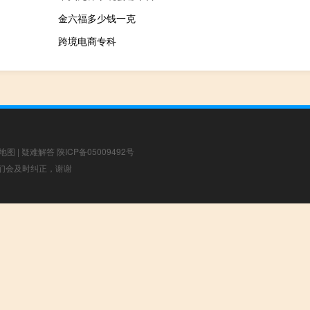
金六福多少钱一克
跨境电商专科
地图
|
疑难解答
陕ICP备05009492号
，我们会及时纠正，谢谢