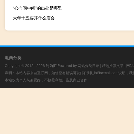
“心向闹中闲”的出处是哪里
大年十五要拜什么庙会
电商分类
Copyright © 2012 - 2026
利为汇
Powered by
网站分类目录
|
精选推荐文章
|
网站
声明：本站内容来自互联网，如信息有错误可发邮件到f_fb#foxmail.com说明
本站仅为个人兴趣爱好，不接盈利性广告及商业合作