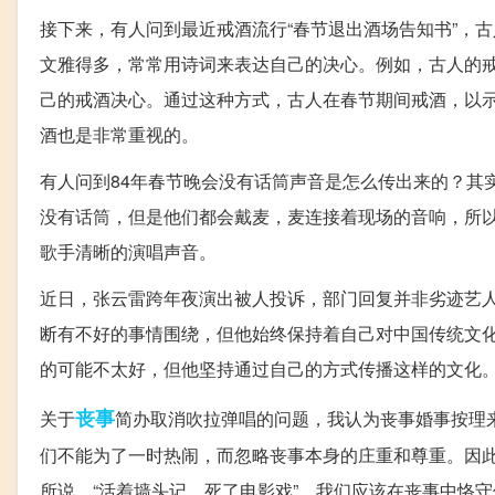
接下来，有人问到最近戒酒流行“春节退出酒场告知书”，
文雅得多，常常用诗词来表达自己的决心。例如，古人的
己的戒酒决心。通过这种方式，古人在春节期间戒酒，以
酒也是非常重视的。
有人问到84年春节晚会没有话筒声音是怎么传出来的？其
没有话筒，但是他们都会戴麦，麦连接着现场的音响，所
歌手清晰的演唱声音。
近日，张云雷跨年夜演出被人投诉，部门回复并非劣迹艺
断有不好的事情围绕，但他始终保持着自己对中国传统文
的可能不太好，但他坚持通过自己的方式传播这样的文化
丧事
关于
简办取消吹拉弹唱的问题，我认为丧事婚事按理
们不能为了一时热闹，而忽略丧事本身的庄重和尊重。因
所说，“活着墙头记，死了电影戏”，我们应该在丧事中恪