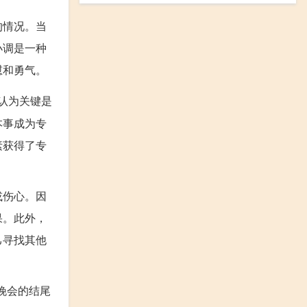
的情况。当
小调是一种
慰和勇气。
认为关键是
本事成为专
素获得了专
或伤心。因
果。此外，
己寻找其他
晚会的结尾