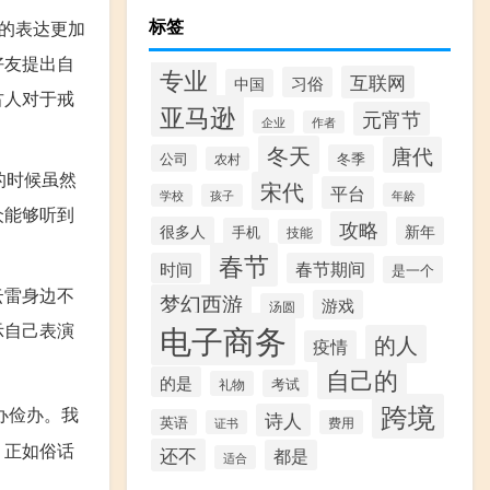
标签
的表达更加
好友提出自
专业
互联网
习俗
中国
古人对于戒
亚马逊
元宵节
企业
作者
冬天
唐代
公司
冬季
农村
的时候虽然
宋代
平台
年龄
学校
孩子
众能够听到
攻略
很多人
新年
手机
技能
春节
时间
春节期间
是一个
云雷身边不
梦幻西游
游戏
汤圆
电子商务
示自己表演
的人
疫情
自己的
的是
考试
礼物
跨境
办俭办。我
诗人
英语
证书
费用
。正如俗话
还不
都是
适合