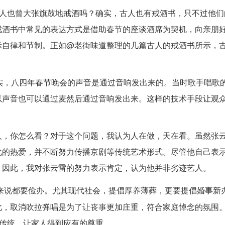
古人也曾大张旗鼓地戒酒吗？确实，古人也有戒酒书，只不过他们
戒酒书中常见的表达方式是借助春节的座谈酒席为契机，向亲朋
示自律和节制。正如@老街味道整理的几篇古人的戒酒书所示，
实，八四年春节晚会的声音是通过音响发出来的。当时歌手唱歌
以声音也可以通过麦然后通过音响发出来。这样的技术手段让观
人，你怎么看？对于这个问题，我认为人在做，天在看。虽然张
化的热爱，并不断努力传播京剧等传统艺术形式。尽管他自己表
。因此，我对张云雷的努力表示肯定，认为他并非劣迹艺人。
来说都要俭办。尤其现代社会，提倡厚养薄葬，更要提倡婚事新
此，取消吹拉弹唱是为了让丧事更加庄重，符合家庭悼念的氛围
守传统，让家人得到应有的尊重。