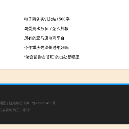
电子商务实训总结1500字
鸡蛋羹水放多了怎么补救
所有的亚马逊电商平台
今年重庆去温州过年好吗
“渚宫留御古苔斑”的出处是哪里
地图
|
疑难解答
陕ICP备05009492号
，我们会及时纠正，谢谢