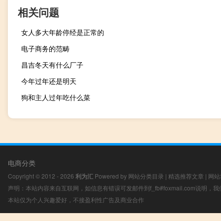
相关问题
女人多大年龄停经是正常的
电子商务的范畴
昌吉冬天有什么厂子
今年过年还是明天
狗和主人过年吃什么菜
电商分类
Copyright © 2012 - 2026
利为汇
Powered by
网站分类目录
|
精选推荐文章
|
网站
声明：本站内容来自互联网，如信息有错误可发邮件到f_fb#foxmail.com说明
本站仅为个人兴趣爱好，不接盈利性广告及商业合作