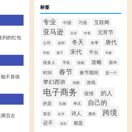
标签
专业
互联网
习俗
中国
亚马逊
元宵节
企业
作者
收到的红包
冬天
唐代
公司
冬季
农村
宋代
平台
年龄
学校
孩子
攻略
很多人
新年
手机
技能
春节
时间
春节期间
是一个
可能不算很
梦幻西游
游戏
汤圆
电子商务
的人
疫情
自己的
的是
考试
礼物
跨境
诗人
英语
证书
费用
在两百左
还不
都是
适合