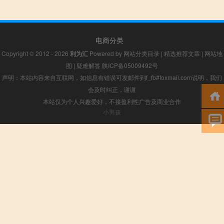
电商分类
Copyright © 2012 - 2026
利为汇
Powered by
网站分类目录
|
精选推荐文章
|
网站地
图
|
疑难解答
陕ICP备05009492号
声明：本站内容来自互联网，如信息有错误可发邮件到f_fb#foxmail.com说明，我们
会及时纠正，谢谢
本站仅为个人兴趣爱好，不接盈利性广告及商业合作
小男孩