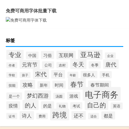
免费可商用字体批量下载
标签
专业
亚马逊
互联网
习俗
中国
企业
冬天
唐代
元宵节
公司
冬季
农村
作者
宋代
平台
很多人
手机
年龄
学校
孩子
春节
攻略
时间
春节期间
新年
技能
电子商务
梦幻西游
游戏
是一个
汤圆
自己的
的人
疫情
的是
考试
礼物
英语
跨境
诗人
还不
都是
证书
费用
适合