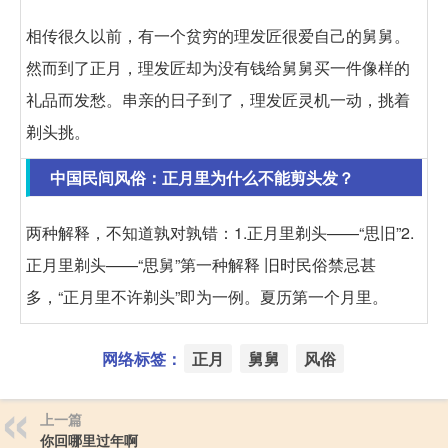
相传很久以前，有一个贫穷的理发匠很爱自己的舅舅。
然而到了正月，理发匠却为没有钱给舅舅买一件像样的
礼品而发愁。串亲的日子到了，理发匠灵机一动，挑着
剃头挑。
中国民间风俗：正月里为什么不能剪头发？
两种解释，不知道孰对孰错：1.正月里剃头——“思旧”2.
正月里剃头——“思舅”第一种解释 旧时民俗禁忌甚
多，“正月里不许剃头”即为一例。夏历第一个月里。
网络标签：
正月
舅舅
风俗
上一篇
你回哪里过年啊