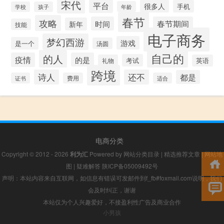
宋代
平台
很多人
手机
年龄
学校
孩子
春节
攻略
时间
春节期间
新年
技能
电子商务
梦幻西游
游戏
是一个
汤圆
自己的
的人
疫情
的是
考试
礼物
英语
跨境
诗人
还不
都是
证书
费用
适合
电商分类
Copyright © 2012 - 2026
利为汇
Powered by
网站分类目录
|
精选推荐文章
|
网站地
图
|
疑难解答
陕ICP备05009492号
声明：本站内容来自互联网，如信息有错误可发邮件到f_fb#foxmail.com说明，我们
会及时纠正，谢谢
本站仅为个人兴趣爱好，不接盈利性广告及商业合作
小男孩