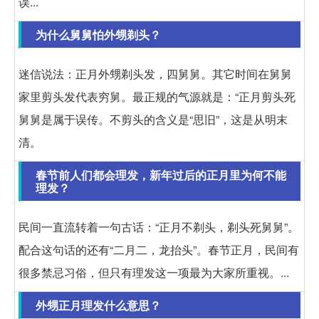
误...
为什么舅舅怕外甥剃头？
迷信说法：正月外甥剃头发，四舅舅。其它时间在舅舅
家里剪头发代表穷舅。最正规的气源就是：“正月剪头死
舅舅是属于误传。不剪头的含义是“思旧”，这是从明末
清。
春节前人们都会理发，新年过后的正月里为何不能
理发？
民间一直流转着一句古话：“正月不剃头，剃头死舅舅”。
配合这句话的还有“二月二，龙抬头”。春节正月，民间有
很多禁忌习俗，但只有理发这一项最为大家所重视。...
外甥正月理发什么意思？