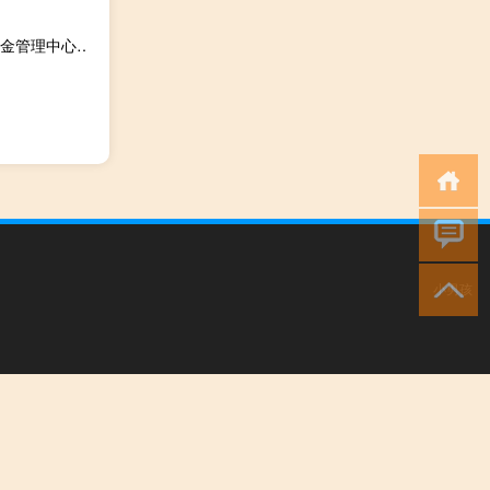
佛山南海住房公积金管理中心地址（佛山市各区的住房公积金管理中心在哪里 南海 高明 三水）
小男孩