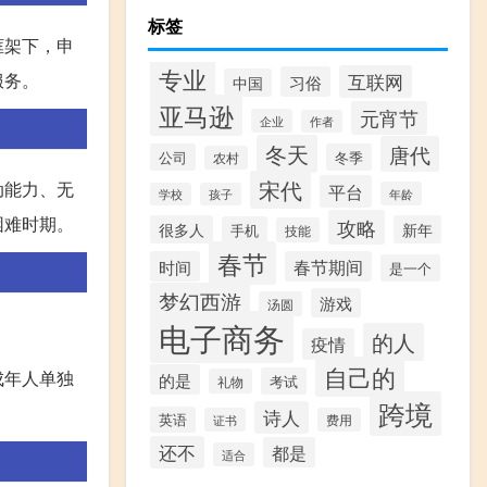
标签
框架下，申
专业
服务。
互联网
习俗
中国
亚马逊
元宵节
企业
作者
冬天
唐代
公司
冬季
农村
宋代
动能力、无
平台
年龄
学校
孩子
困难时期。
攻略
很多人
新年
手机
技能
春节
时间
春节期间
是一个
梦幻西游
游戏
汤圆
电子商务
的人
疫情
自己的
成年人单独
的是
考试
礼物
跨境
诗人
英语
证书
费用
还不
都是
适合