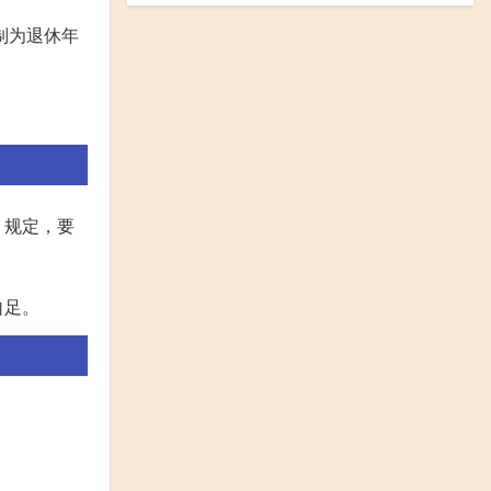
制为退休年
》规定，要
自足。