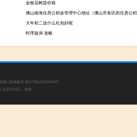
金银花树苗价格
大年初二送什么礼包好呢
时序旋涡 攻略
地图
|
疑难解答
陕ICP备05009492号
，我们会及时纠正，谢谢