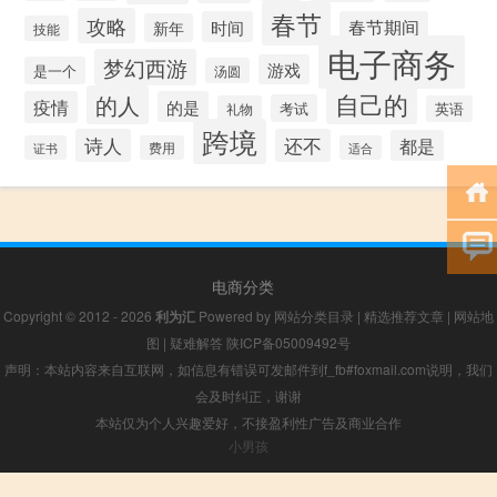
春节
攻略
时间
春节期间
新年
技能
电子商务
梦幻西游
游戏
是一个
汤圆
自己的
的人
疫情
的是
考试
礼物
英语
跨境
诗人
还不
都是
证书
费用
适合
电商分类
Copyright © 2012 - 2026
利为汇
Powered by
网站分类目录
|
精选推荐文章
|
网站地
图
|
疑难解答
陕ICP备05009492号
声明：本站内容来自互联网，如信息有错误可发邮件到f_fb#foxmail.com说明，我们
会及时纠正，谢谢
本站仅为个人兴趣爱好，不接盈利性广告及商业合作
小男孩