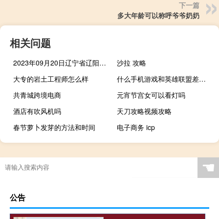
下一篇
多大年龄可以称呼爷爷奶奶
相关问题
2023年09月20日辽宁省辽阳市疫情大数据-今日/今天疫情全网搜索最新实时消息动态情况通知播报
沙拉 攻略
大专的岩土工程师怎么样
什么手机游戏和英雄联盟差不多
共青城跨境电商
元宵节宫女可以看灯吗
酒店有吹风机吗
天刀攻略视频攻略
春节萝卜发芽的方法和时间
电子商务 icp
☚
公告