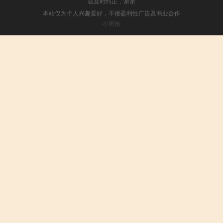
会及时纠正，谢谢
本站仅为个人兴趣爱好，不接盈利性广告及商业合作
小男孩