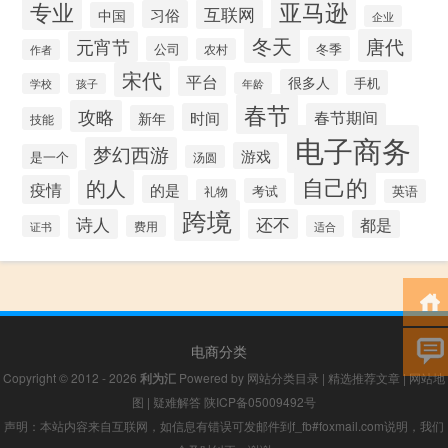
专业
亚马逊
互联网
习俗
中国
企业
冬天
唐代
元宵节
公司
冬季
农村
作者
宋代
平台
很多人
手机
年龄
学校
孩子
春节
攻略
时间
春节期间
新年
技能
电子商务
梦幻西游
游戏
是一个
汤圆
自己的
的人
疫情
的是
考试
礼物
英语
跨境
诗人
还不
都是
证书
费用
适合
电商分类
Copyright © 2012 - 2026
利为汇
Powered by
网站分类目录
|
精选推荐文章
|
网站地
图
|
疑难解答
陕ICP备05009492号
声明：本站内容来自互联网，如信息有错误可发邮件到f_fb#foxmail.com说明，我们