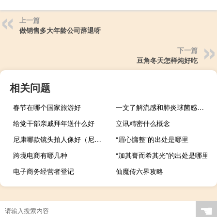
上一篇
做销售多大年龄公司辞退呀
下一篇
豆角冬天怎样炖好吃
相关问题
春节在哪个国家旅游好
一文了解流感和肺炎球菌感染？建议老年人、儿童早预防！ 到底什么情况呢
给党干部亲戚拜年送什么好
立讯精密什么概念
尼康哪款镜头拍人像好（尼康拍人像最好的镜头）
“眉心慵整”的出处是哪里
跨境电商有哪几种
“加其膏而希其光”的出处是哪里
电子商务经营者登记
仙魔传六界攻略
☚