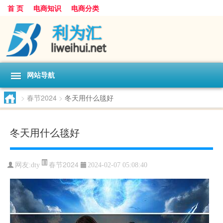
首 页
电商知识
电商分类
网站导航
>
春节2024
>
冬天用什么毯好
冬天用什么毯好
春节2024
网友:
dty
2024-02-07 05:08:40