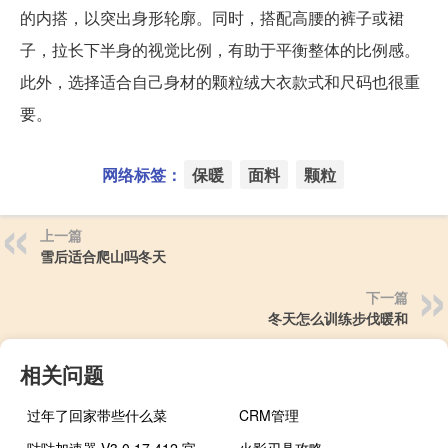
的内搭，以突出身形轮廓。同时，搭配高腰的裤子或裙
子，拉长下半身的视觉比例，有助于平衡整体的比例感。
此外，选择适合自己身材的颗粒绒大衣款式和尺码也很重
要。
网络标签：
保暖
面料
颗粒
上一篇
雪后适合爬山吗冬天
下一篇
冬天怎么训练步伐暖和
相关问题
过年了回家带些什么菜
CRM管理
哒哒加速器 V3.0.17.412 官方版（哒哒加速器 V3.0.17.412 官方版功能简介）
火影刃具攻略