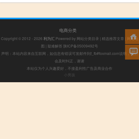
电商分类
Copyright © 2012 - 2026
利为汇
Powered by
网站分类目录
|
精选推荐文章
|
网站地
图
|
疑难解答
陕ICP备05009492号
声明：本站内容来自互联网，如信息有错误可发邮件到f_fb#foxmail.com说明，我们
会及时纠正，谢谢
本站仅为个人兴趣爱好，不接盈利性广告及商业合作
小男孩