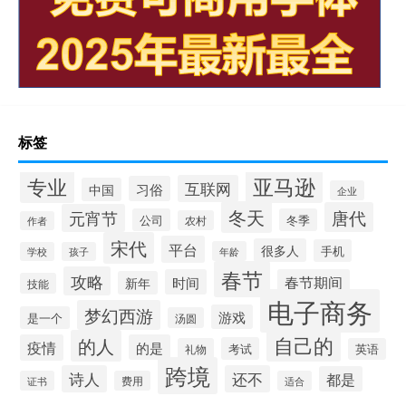
标签
专业
亚马逊
互联网
习俗
中国
企业
冬天
唐代
元宵节
公司
冬季
农村
作者
宋代
平台
很多人
手机
年龄
学校
孩子
春节
攻略
时间
春节期间
新年
技能
电子商务
梦幻西游
游戏
是一个
汤圆
自己的
的人
疫情
的是
考试
礼物
英语
跨境
诗人
还不
都是
证书
费用
适合