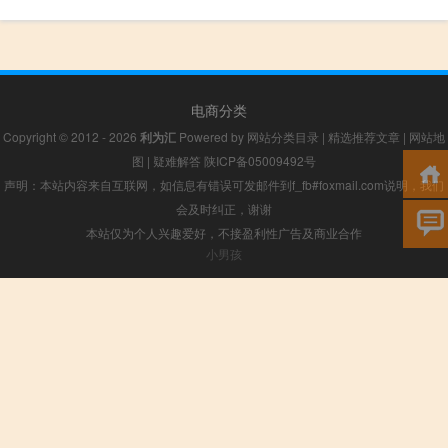
电商分类
Copyright © 2012 - 2026
利为汇
Powered by
网站分类目录
|
精选推荐文章
|
网站地
图
|
疑难解答
陕ICP备05009492号
声明：本站内容来自互联网，如信息有错误可发邮件到f_fb#foxmail.com说明，我们
会及时纠正，谢谢
本站仅为个人兴趣爱好，不接盈利性广告及商业合作
小男孩