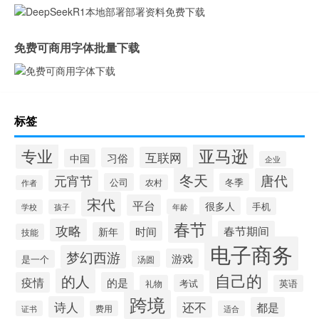
免费可商用字体批量下载
标签
专业
亚马逊
互联网
习俗
中国
企业
冬天
唐代
元宵节
公司
冬季
农村
作者
宋代
平台
很多人
手机
年龄
学校
孩子
春节
攻略
时间
春节期间
新年
技能
电子商务
梦幻西游
游戏
是一个
汤圆
自己的
的人
疫情
的是
考试
礼物
英语
跨境
诗人
还不
都是
证书
费用
适合