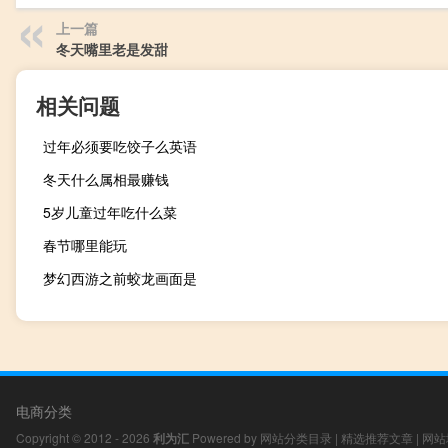
上一篇
冬天嘴里老是发甜
相关问题
过年必须要吃饺子么英语
冬天什么属相最赚钱
5岁儿童过年吃什么菜
春节哪里能玩
梦幻西游之前蛟龙画面是
电商分类
Copyright © 2012 - 2026
利为汇
Powered by
网站分类目录
|
精选推荐文章
|
网站