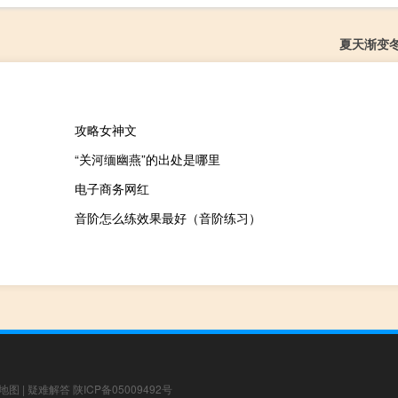
夏天渐变
攻略女神文
“关河缅幽燕”的出处是哪里
电子商务网红
音阶怎么练效果最好（音阶练习）
地图
|
疑难解答
陕ICP备05009492号