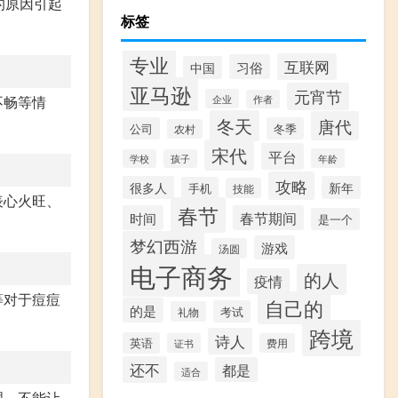
的原因引起
标签
专业
互联网
习俗
中国
亚马逊
元宵节
不畅等情
企业
作者
冬天
唐代
公司
冬季
农村
宋代
平台
年龄
学校
孩子
攻略
很多人
新年
手机
技能
表心火旺、
春节
时间
春节期间
是一个
梦幻西游
游戏
汤圆
电子商务
的人
疫情
等对于痘痘
自己的
的是
考试
礼物
跨境
诗人
英语
证书
费用
还不
都是
适合
理，不能让