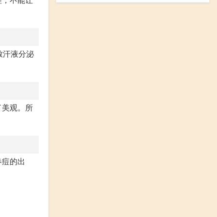
致汗液分泌
了美观。所
春痘的出