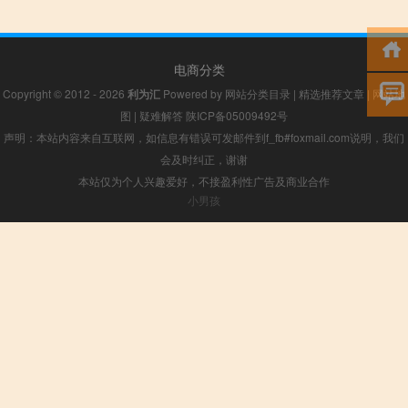
电商分类
Copyright © 2012 - 2026
利为汇
Powered by
网站分类目录
|
精选推荐文章
|
网站地
图
|
疑难解答
陕ICP备05009492号
声明：本站内容来自互联网，如信息有错误可发邮件到f_fb#foxmail.com说明，我们
会及时纠正，谢谢
本站仅为个人兴趣爱好，不接盈利性广告及商业合作
小男孩