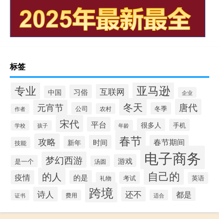
标签
专业
亚马逊
互联网
习俗
中国
企业
冬天
唐代
元宵节
公司
冬季
农村
作者
宋代
平台
很多人
手机
年龄
学校
孩子
春节
攻略
时间
春节期间
新年
技能
电子商务
梦幻西游
游戏
是一个
汤圆
自己的
的人
疫情
的是
考试
礼物
英语
跨境
诗人
还不
都是
证书
费用
适合