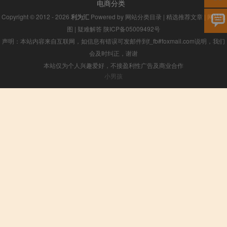
电商分类
Copyright © 2012 - 2026
利为汇
Powered by
网站分类目录
|
精选推荐文章
|
网站地
图
|
疑难解答
陕ICP备05009492号
声明：本站内容来自互联网，如信息有错误可发邮件到f_fb#foxmail.com说明，我们
会及时纠正，谢谢
本站仅为个人兴趣爱好，不接盈利性广告及商业合作
小男孩