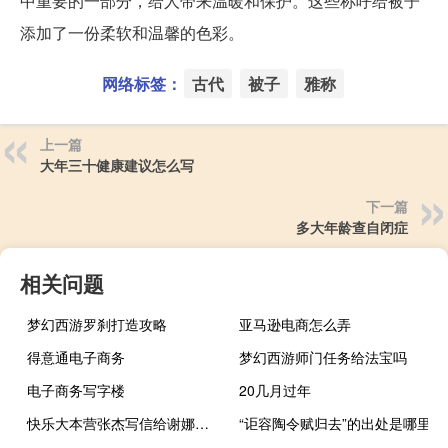
中重要的一部分，给人带来温暖和保护。这些称呼给被子
添加了一份柔软和温馨的色彩。
网络标签：
古代
被子
雅称
上一篇
大年三十健康建议怎么写
下一篇
多大年龄查自闭症
相关问题
梦幻西游罗刹打造攻略
亚马逊电商怎么弄
得意通电子商务
梦幻西游师门任务给法宝吗
电子商务写字楼
20几月过年
快乐大本营张杰写信给谢娜（快乐大本营张杰每一期）
“讵容陶令赋归去”的出处是哪里