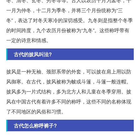
冬、清冬、玄冬、穷冬等等。古人以农历十月为孟冬，十
一月为仲冬，十二月为季冬，并将三个月份统称为“三
冬”，表达了对冬天寒冷的深切感受。九冬则是指整个冬季
的时间跨度，九个农历月份被称为“九冬”。这些称呼带有
一定的诗意和情感。
古代的披风叫法?
披风是一种无袖、颈部系带的外套，可以披在肩上用以防
风御寒。在古代，披风被称为帔或斗篷，斗篷一般连帽。
披风多为一片式结构，多为北方人和儿童在冬季穿用。披
风在中国古代有着许多不同的称呼，这些不同的名称体现
了不同地区的风俗和习惯。
古代怎么称呼裤子?