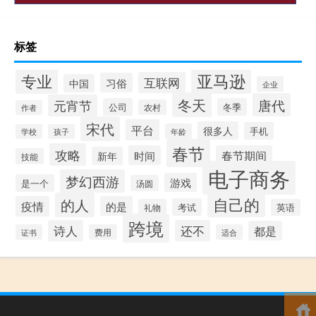
标签
专业
亚马逊
互联网
习俗
中国
企业
冬天
唐代
元宵节
公司
冬季
农村
作者
宋代
平台
很多人
手机
年龄
学校
孩子
春节
攻略
时间
春节期间
新年
技能
电子商务
梦幻西游
游戏
是一个
汤圆
自己的
的人
疫情
的是
考试
礼物
英语
跨境
诗人
还不
都是
证书
费用
适合